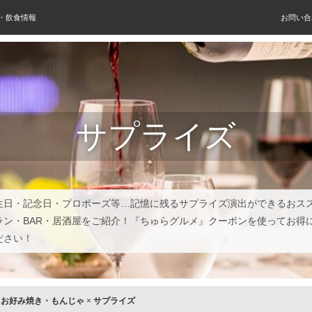
屋・飲食情報
お問い合
サプライズ
生日・記念日・プロポーズ等…記憶に残るサプライズ演出ができるおス
ラン・BAR・居酒屋をご紹介！『ちゅらグルメ』クーポンを使ってお得
ださい！
×
お好み焼き・もんじゃ
×
サプライズ