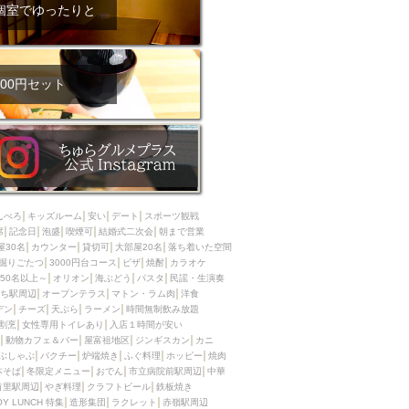
ム肉
洋食
個室でゆったりと
入店可
サプライズ
ーメン
時間無制飲み放題
コース
地中海料理
鍋
00円セット
入店１時間が安い
野菜巻き串
区
ジンギスカン
イタリアン
古島駅周辺
炉端焼き
ふぐ料理
んべろ
キッズルーム
安い
デート
スポーツ観戦
キング（ビュッフェ）
席
記念日
泡盛
喫煙可
結婚式二次会
朝まで営業
屋30名
カウンター
貸切可
大部屋20名
落ち着いた空間
限定メニュー
おでん
掘りごたつ
3000円台コース
ピザ
焼酎
カラオケ
50名以上～
オリオン
海ぶどう
パスタ
民謡・生演奏
牛串焼き
ち駅周辺
オープンテラス
マトン・ラム肉
洋食
駅周辺
やぎ料理
デン
チーズ
天ぷら
ラーメン
時間無制飲み放題
割烹
女性専用トイレあり
入店１時間が安い
駅周辺
小禄駅周辺
動物カフェ＆バー
屋富祖地区
ジンギスカン
カニ
ぶしゃぶ
パクチー
炉端焼き
ふぐ料理
ホッピー
焼肉
LUNCH 特集
造形集団
本そば
冬限定メニュー
おでん
市立病院前駅周辺
中華
首里駅周辺
やぎ料理
クラフトビール
鉄板焼き
OY LUNCH 特集
造形集団
ラクレット
赤嶺駅周辺