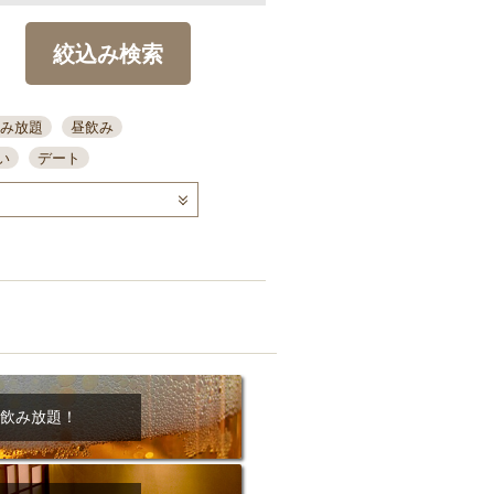
絞込み検索
み放題
昼飲み
い
デート
コース
ディナー
念日
泡盛
喫煙可
ーキ
歓迎会
宴会
部屋30名
カウンター
カクテル
送別会
ビ
飲み会
掘りごたつ
クーポン
結納・顔会わせ
飲み放題！
全面禁煙