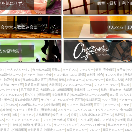
000円
肉の日
おもろまち駅周辺
オープンテラス
マトン・ラ
金を気にせず♪
個室・貸切｜完全
エビ
カレー
チャージ無し
牡蠣
夜景・景色◎
夜12時以降
牧志駅周辺
ペット同伴
ビアガーデン
チーズ
天ぷら
ラ
スメ
沖縄そば
串揚げ
バレンタイン
立ち飲み
5000円以上
次会や大人数飲み会に
せんべろ｜10
理
石垣牛
アヒージョ
アサヒ
割烹
女性専用トイレあり
スペシャルディナー
ホルモン(もつ)
炭火焼
ペイディ（給料日）
インバル・イタリアンバール
食べ放題
動物カフェ＆バー
屋富祖地
るお店特集！
ジビエ
安里駅周辺
アジア・エスニック
熱燗
生け簀
獺祭
分煙
少人数貸切(15名以下から)
島野菜
しゃぶしゃぶ
パクチー
上）
一人で入りやすい
食べ飲み放題
昼飲み
オードブル
ファミリー
個室
完全個室
女子会
せ
み放題付きコース
電気ブラン
ディナー
エビスビール
接待・会食
ちょい飲み
ウェディング
コスパ最高
肉料理
58KACHA-SEA
模合
インスタ映え
バイ
座敷
キ
歓迎会
宴会
夜10時以降入店可
県産魚
焼鳥
忘年会コース
レモンサワー
観光客に人気
大部
昼宴会
イベリコ豚
山盛、メガ盛り
つけ麺
日本そば
冬
送別会
カード可
厳選日本酒
鮮魚
大衆酒場
ノンアルコールビール
ウィスキー
テレビ
飲み会
スーパードライ
県庁前駅周辺
大部屋40名
旭橋駅周辺
沖縄料理
スイーツ
結納・顔会わせ
大部屋
中華
お好み焼き・もんじゃ
オーガニック
プレミアムフライデー
プレミアムモルツ
貝づくし
燻製料理
美栄橋駅周辺
飲み放題付きコース3000円
肉の日
おもろま
レ
ランチバイキング
フルーツハイボール
飲み比べセット
首里
景・景色◎
夜12時以降入店可
サプライズ
アレルギー対応可能
牧志駅周辺
ペット同伴
ビアガー
イン
立ち飲み
5000円以上コース
地中海料理
鍋
ソファー
激辛料理
石垣牛
アヒージョ
アサヒ
鉄板焼き
幹事様特典
おばんざい
チーズタッカルビ
奥武山公園
)
炭火焼
ペイディ（給料日）
野菜巻き串
スクリーン
スペインバル・イタリアンバール
食べ放題
生け簀
獺祭
イタリアン
古島駅周辺
餃子
キリン
分煙
少人数貸切(15名以下から)
島野菜
しゃ
定メニュー
春限定メニュー
フレンチ
夏限定メニュー
ENJOY 
SEA
バイキング（ビュッフェ）
マイク
サッポロ
昼宴会
イベリコ豚
山盛、メガ盛り
つけ麺
日
駅周辺
シードル
那覇空港駅周辺
儀保駅周辺
イデー
牛串焼き
綺麗orお洒落なトイレ
ランチバイキング
フルーツハイボール
飲み比べセット
園駅周辺
小禄駅周辺
壺川駅周辺
秋限定メニュー
春限定メニュー
フレンチ
夏限定メニュー
ENJ