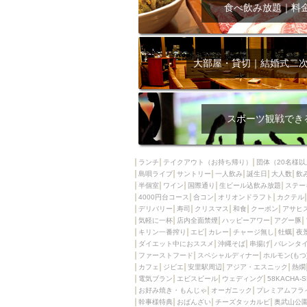
飲み放題付きコース3
食べ飲み放題｜料
キリン一番搾り
アレルギー対応可能
ダイエット中におス
大部屋・貸切｜結婚式二
ソファー
激辛料
ファーストフード
スクリーン
スペ
スポーツ観戦でき
カニ
カフェ
餃子
キリン
ランチ
テイクアウト（お持ち帰り）
団体（20名様以
島唄ライブ
サントリー
一人飲み
ホッピー
誕生日
大人数
焼肉
飲
半個室
ワイン
国際通り
生ビール込飲み放題
ステー
マイク
サッポロ
4000円台コース
合コン
オリオンドラフト
カクテル
デリバリー
寿司
クリスマス
和食
クーポン
アサヒ
市立病院前駅周辺
気軽に一杯
店内全面禁煙
ハッピーアワー
アグー豚
綺麗orお洒落なトイ
キリン一番搾り
エビ
カレー
チャージ無し
牡蠣
夜
ダイエット中におススメ
沖縄そば
串揚げ
バレンタ
クラフトビール
ファーストフード
スペシャルディナー
ホルモン(もつ
カフェ
ジビエ
安里駅周辺
アジア・エスニック
熱燗
壺川駅周辺
秋限
電気ブラン
エビスビール
ウェディング
58KACHA-
ラクレット
赤嶺
お好み焼き・もんじゃ
オーガニック
プレミアムフラ
幹事様特典
おばんざい
チーズタッカルビ
奥武山公