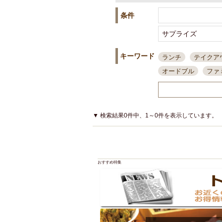
条件
キーワード
ランチ
テイクア
オードブル
ファ
スポーツ観戦
島
接待・会食
ちょ
結婚式二次会
朝
▼ 検索結果0件中、1～0件を表示しています。
夜10時以降入店可
貸切可
大部屋20
カード可
厳選日
おすすめ特集
3000円台コース
アサヒスーパードラ
大部屋50名以上～
ハッピーアワー