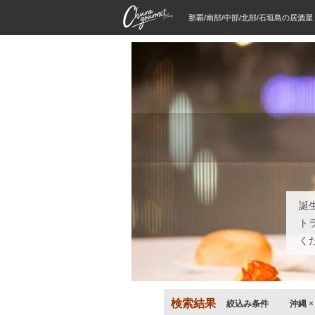
那覇/南部/中部/北部/石垣島の居酒
誕
ト
く
検索結果
絞込み条件
沖縄