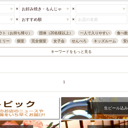
×
×
×
×
ウト（お持ち帰り）
団体（20名様以上）
一人で入りやすい
食べ飲
ミリー
個室
完全個室
女子会
せんべろ
キッズルーム
安
唄ライブ
サントリー
一人飲み
誕生日
大人数
飲み放題付き
キーワードをもっと見る
い飲み
コスパ最高
肉料理
模合
インスタ映え
座敷席
記
まで営業
半個室
ワイン
国際通り
生ビール込飲み放題
ステ
県産魚
焼鳥
忘年会コース
レモンサワー
観光客に人気
大
名
落ち着いた空間
4000円台コース
合コン
オリオンドラフト
1
本酒
鮮魚
大衆酒場
ノンアルコールビール
ウィスキー
テレ
ピザ
焼酎
カラオケ
デリバリー
寿司
クリスマス
和食
イ
県庁前駅周辺
大部屋40名
旭橋駅周辺
沖縄料理
スイーツ
生ビール込み
オリオン
海ぶどう
パスタ
民謡・生演奏
気軽に一杯
店内
アグー豚
プレミアムモルツ
貝づくし
燻製料理
美栄橋駅周辺