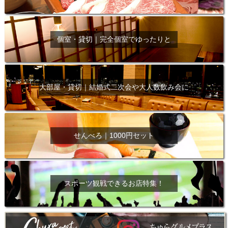
個室・貸切｜完全個室でゆったりと
大部屋・貸切｜結婚式二次会や大人数飲み会に
せんべろ｜1000円セット
スポーツ観戦できるお店特集！