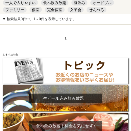
一人で入りやすい
食べ飲み放題
昼飲み
オードブル
ファミリー
個室
完全個室
女子会
せんべろ
キッズルーム
安い
デート
▼ 検索結果0件中、1～0件を表示しています。
1
おすすめ特集
生ビール込み飲み放題！
食べ飲み放題｜料金を気にせず♪