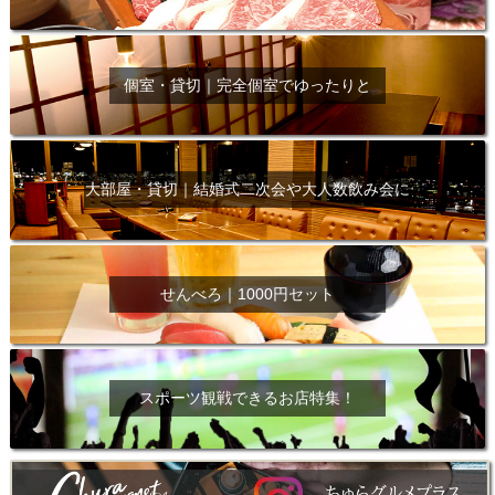
個室・貸切｜完全個室でゆったりと
大部屋・貸切｜結婚式二次会や大人数飲み会に
せんべろ｜1000円セット
スポーツ観戦できるお店特集！