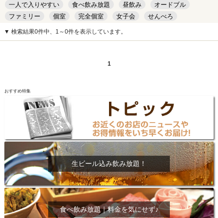
一人で入りやすい
食べ飲み放題
昼飲み
オードブル
ファミリー
個室
完全個室
女子会
せんべろ
キッズルーム
安い
デート
▼ 検索結果0件中、1～0件を表示しています。
1
おすすめ特集
生ビール込み飲み放題！
食べ飲み放題｜料金を気にせず♪