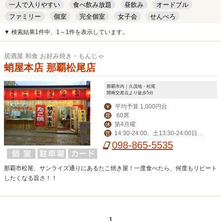
一人で入りやすい
食べ飲み放題
昼飲み
オードブル
ファミリー
個室
完全個室
女子会
せんべろ
キッズルーム
安い
デート
▼ 検索結果1件中、1～1件を表示しています。
居酒屋 和食 お好み焼き・もんじゃ
蛸屋本店 那覇松尾店
那覇市内｜久茂地・松尾
開南交差点より徒歩5分
平均予算 1,000円台
￥
60席
席
第4月曜
休
14:30-24:00、土13:30-24:00日1
営
3:30-22:00※なくなり次第終了
098-865-5535
那覇市松尾、サンライズ通りにあるたこ焼き屋！一度食べたら、何度もリピート
したくなる旨さ！！
1