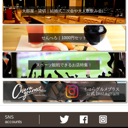
大部屋・貸切｜結婚式二次会や大人数飲み会に
せんべろ｜1000円セット
スポーツ観戦できるお店特集！
SNS
accounts