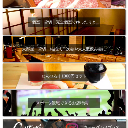
個室・貸切｜完全個室でゆったりと
大部屋・貸切｜結婚式二次会や大人数飲み会に
せんべろ｜1000円セット
スポーツ観戦できるお店特集！