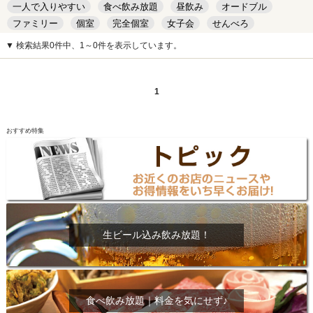
一人で入りやすい
食べ飲み放題
昼飲み
オードブル
ファミリー
個室
完全個室
女子会
せんべろ
キッズルーム
安い
デート
▼ 検索結果0件中、1～0件を表示しています。
1
おすすめ特集
生ビール込み飲み放題！
食べ飲み放題｜料金を気にせず♪