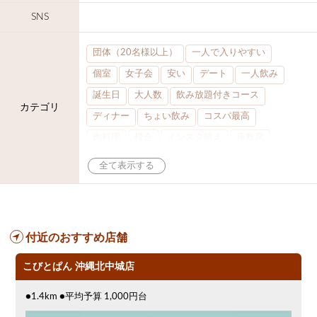
SNS
団体（20名様以上）
一人で入りやすい
個室
女子会
安い
デート
一人飲み
誕生日
大人数
飲み放題付きコース
カテゴリ
ディナー
ちょい飲み
コスパ最高
肉料理
模合
インスタ映え
座敷席
記念日
泡盛
結婚式二次会
半個室
ワイン
生ビール込飲み放題
ステーキ
歓迎会
宴会
夜10時以降入店可
忘年会コース
カウンター
貸切可
付近のおすすめ店舗
落ち着いた空間
合コン
オリオンドラフト
カクテル
送別会
こびとぱん 沖縄北中城店
カード可
ノンアルコールビール
●1.4km ●平均予算 1,000円台
ウィスキー
飲み会
3000円台コース