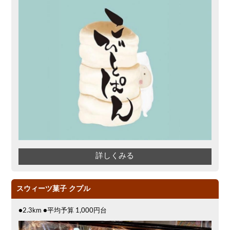
ピザ
クリスマス
クーポン
アサヒスーパードライ
スイーツ
オリオン
パスタ
気軽に一杯
飲み放題付きコース3000円
オープンテラス
洋食
キリン一番搾り
エビ
夜12時以降入店可
サプライズ
アレルギー対応可能
チーズ
バレンタイン
ソファー
アヒージョ
アサヒ
スペインバル・イタリアンバール
カフェ
アジア・エスニック
イタリアン
詳しくみる
キリン
冬限定メニュー
オーガニック
フルーツハイボール
幹事様特典
スウィーツ菓子 クプル
秋限定メニュー
春限定メニュー
フレンチ
夏限定メニュー
●2.3km ●平均予算 1,000円台