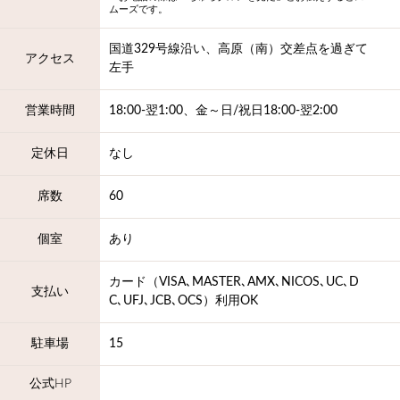
ムーズです。
国道329号線沿い、高原（南）交差点を過ぎて
アクセス
左手
営業時間
18:00‐翌1:00、金～日/祝日18:00-翌2:00
定休日
なし
席数
60
個室
あり
カード（VISA､MASTER､AMX､NICOS､UC､D
支払い
C､UFJ､JCB､OCS）利用OK
駐車場
15
公式HP