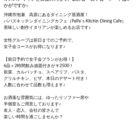
かがですか♪
沖縄市泡瀬　高原にあるダイニング居酒屋！

パパズキッチンダイニングカフェ（PaPa`s Kitchin Dining Cafe）

美味しい創作イタリアンが楽しめるお店です♪

女性グループは前日までのご予約で、

女子会コースがお得になります♪

【前日予約で女子会プランがお得！】

6品＋2時間飲み放題付きが￥2500！

前菜、カルパッチョ、スペアリブ、パスタ、

グリルチキン、ピザ、本日のデザート付き！

人数に合わせて品数も増えます♪

お洒落な雰囲気には、ゆったりソファー席や

半個室もご用意しております♪

友人・恋人、会社の皆さんで

楽しい時間を過ごしませんか？
