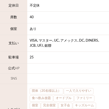
定休日
不定休
席数
40
個室
あり
VISA､マスター､UC､アメックス､DC､DINERS､
支払い
JCB､UFJ､銀聯
駐車場
25
公式HP
SNS
団体（20名様以上）
一人で入りやすい
食べ飲み放題
オードブル
ファミリー
個室
完全個室
女子会
キッズルーム