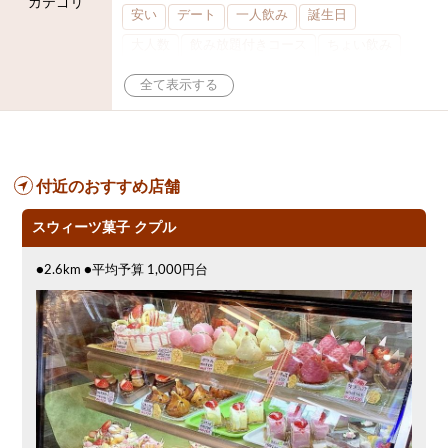
カテゴリ
安い
デート
一人飲み
誕生日
大人数
飲み放題付きコース
ちょい飲み
肉料理
模合
インスタ映え
座敷席
記念日
泡盛
半個室
ワイン
ステーキ
歓迎会
宴会
夜10時以降入店可
焼鳥
忘年会コース
付近のおすすめ店舗
レモンサワー
観光客に人気
大部屋30名
貸切可
大部屋20名
落ち着いた空間
スウィーツ菓子 クプル
合コン
オリオンドラフト
カクテル
●2.6km ●平均予算 1,000円台
送別会
カード可
厳選日本酒
鮮魚
大衆酒場
ウィスキー
飲み会
掘りごたつ
3000円台コース
ピザ
焼酎
クリスマス
クーポン
アサヒスーパードライ
大部屋40名
沖縄料理
スイーツ
大部屋50名以上～