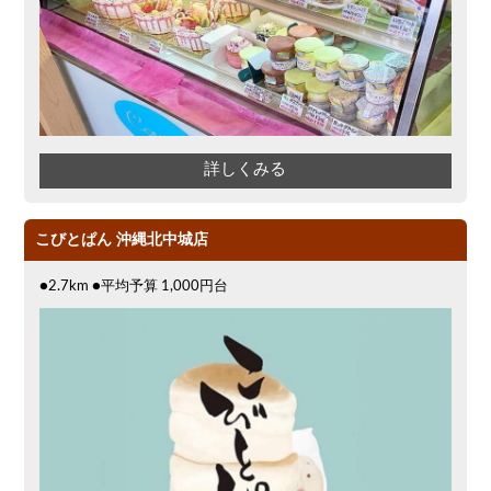
オリオン
パスタ
気軽に一杯
ハッピーアワー
飲み放題付きコース3000円
洋食
エビ
サプライズ
チーズ
串揚げ
バレンタイン
ソファー
詳しくみる
入店１時間が安い
炭火焼
イタリアン
キリン
分煙
島野菜
しゃぶしゃぶ
こびとぱん 沖縄北中城店
バイキング（ビュッフェ）
冬限定メニュー
中華
牛串焼き
幹事様特典
●2.7km ●平均予算 1,000円台
秋限定メニュー
春限定メニュー
夏限定メニュー