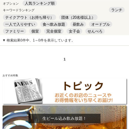
人気ランキング順
オプション
ランチ
キーワードランキング
テイクアウト（お持ち帰り）
団体（20名様以上）
一人で入りやすい
食べ飲み放題
昼飲み
オードブル
ファミリー
個室
完全個室
女子会
せんべろ
キッズルーム
安い
デート
▼ 検索結果0件中、1～0件を表示しています。
1
おすすめ特集
生ビール込み飲み放題！