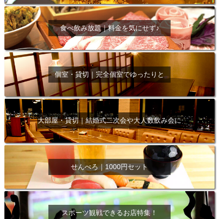
食べ飲み放題｜料金を気にせず♪
個室・貸切｜完全個室でゆったりと
大部屋・貸切｜結婚式二次会や大人数飲み会に
せんべろ｜1000円セット
スポーツ観戦できるお店特集！