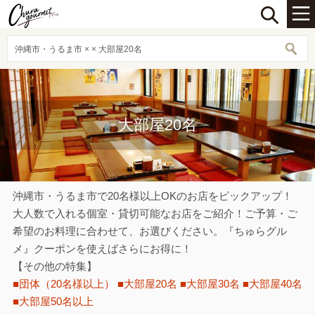
沖縄市・うるま市 × × 大部屋20名
大部屋20名
沖縄市・うるま市で20名様以上OKのお店をピックアップ！
大人数で入れる個室・貸切可能なお店をご紹介！ご予算・ご
希望のお料理に合わせて、お選びください。『ちゅらグル
メ』クーポンを使えばさらにお得に！
【その他の特集】
■団体（20名様以上）
■大部屋20名
■大部屋30名
■大部屋40名
■大部屋50名以上