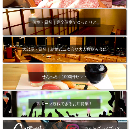
個室・貸切｜完全個室でゆったりと
大部屋・貸切｜結婚式二次会や大人数飲み会に
せんべろ｜1000円セット
スポーツ観戦できるお店特集！