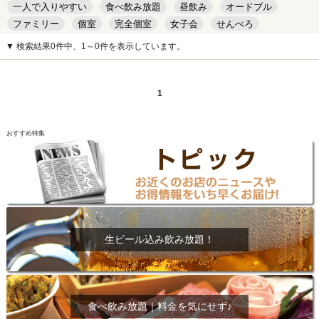
一人で入りやすい
食べ飲み放題
昼飲み
オードブル
ファミリー
個室
完全個室
女子会
せんべろ
キッズルーム
安い
デート
▼ 検索結果0件中、1～0件を表示しています。
1
おすすめ特集
生ビール込み飲み放題！
食べ飲み放題｜料金を気にせず♪