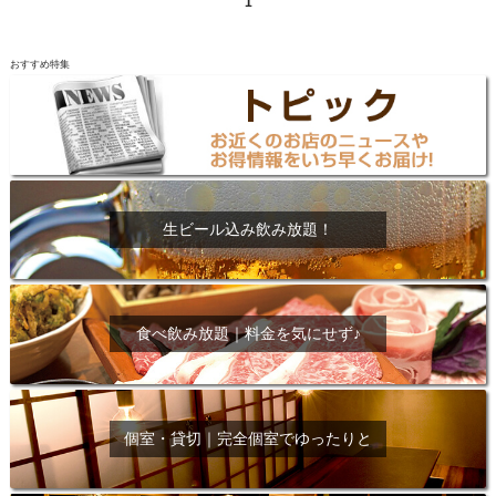
1
おすすめ特集
生ビール込み飲み放題！
食べ飲み放題｜料金を気にせず♪
個室・貸切｜完全個室でゆったりと