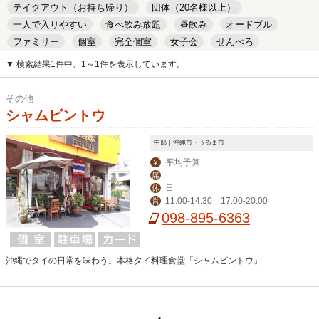
テイクアウト（お持ち帰り）
団体（20名様以上）
一人で入りやすい
食べ飲み放題
昼飲み
オードブル
ファミリー
個室
完全個室
女子会
せんべろ
キッズルーム
安い
デート
▼ 検索結果1件中、1～1件を表示しています。
その他
シャムビントウ
中部｜沖縄市・うるま市
平均予算
￥
席
日
休
11:00-14:30 17:00-20:00
営
098-895-6363
沖縄でタイの日常を味わう。本格タイ料理食堂「シャムビントウ」