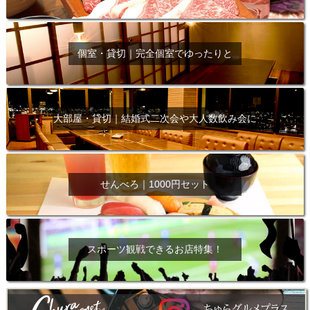
個室・貸切｜完全個室でゆったりと
大部屋・貸切｜結婚式二次会や大人数飲み会に
せんべろ｜1000円セット
スポーツ観戦できるお店特集！