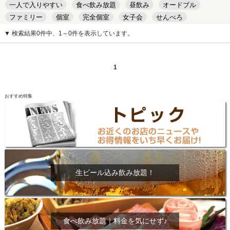
一人で入りやすい
食べ飲み放題
昼飲み
オードブル
ファミリー
個室
完全個室
女子会
せんべろ
キッズルーム
安い
デート
▼ 検索結果0件中、1～0件を表示しています。
1
おすすめ特集
生ビール込み飲み放題！
食べ飲み放題｜料金を気にせず♪