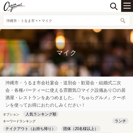
沖縄市・うるま市 × × マイク
マイク
沖縄市・うるま市会社宴会・送別会・歓迎会・結婚式二次
会・各種パーティーに使える雰囲気◎マイク設備あり◎の居
酒屋・レストランをあつめました。『ちゅらグルメ』クーポ
ンを使ってお得におたのしみください！
人気ランキング順
オプション
ランチ
キーワードランキング
テイクアウト（お持ち帰り）
団体（20名様以上）