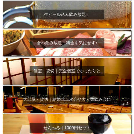
生ビール込み飲み放題！
食べ飲み放題｜料金を気にせず♪
個室・貸切｜完全個室でゆったりと
大部屋・貸切｜結婚式二次会や大人数飲み会に
せんべろ｜1000円セット