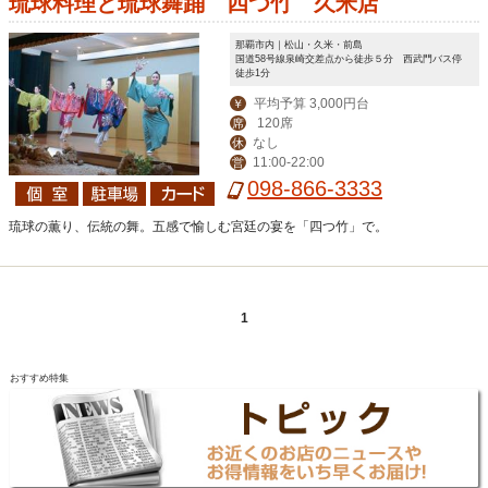
琉球料理と琉球舞踊 四つ竹 久米店
那覇市内｜松山・久米・前島
国道58号線泉崎交差点から徒歩５分 西武門バス停
徒歩1分
平均予算 3,000円台
￥
120席
席
なし
休
11:00-22:00
営
098-866-3333
琉球の薫り、伝統の舞。五感で愉しむ宮廷の宴を「四つ竹」で。
1
おすすめ特集