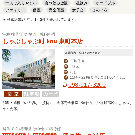
一人で入りやすい
食べ飲み放題
昼飲み
オードブル
ファミリー
個室
完全個室
女子会
せんべろ
キッズルーム
安い
デート
▼ 検索結果2件中、1～2件を表示しています。
沖縄料理 洋食 焼肉・韓国料理
しゃぶしゃぶ紺 kou 東町本店
那覇市内｜松山・久米・前島
平均予算
￥
78席
席
なし
休
11時～22時(食事L.O.21:00/ドリン
営
クL.O.21:30)※11時～14時まではラン
098-917-3200
チメニューご用意
那覇・旭橋での大切なご接待に。全席完全個室で味わう、沖縄最高峰のしゃぶし
ゃぶ会席。
居酒屋 沖縄料理 その他 沖縄そば