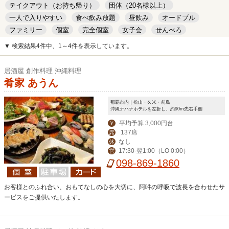
テイクアウト（お持ち帰り）
団体（20名様以上）
一人で入りやすい
食べ飲み放題
昼飲み
オードブル
ファミリー
個室
完全個室
女子会
せんべろ
キッズルーム
安い
デート
▼ 検索結果4件中、1～4件を表示しています。
居酒屋 創作料理 沖縄料理
肴家 あうん
那覇市内｜松山・久米・前島
沖縄ナハナホテルを左折し、約90m先右手側
平均予算 3,000円台
￥
137席
席
なし
休
17:30-翌1:00（LO 0:00）
営
098-869-1860
お客様とのふれ合い、おもてなしの心を大切に、阿吽の呼吸で波長を合わせたサ
ービスをご提供いたします。