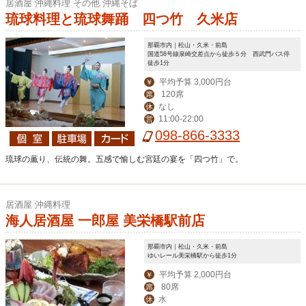
居酒屋 沖縄料理 その他 沖縄そば
琉球料理と琉球舞踊 四つ竹 久米店
那覇市内｜松山・久米・前島
国道58号線泉崎交差点から徒歩５分 西武門バス停
徒歩1分
平均予算 3,000円台
￥
120席
席
なし
休
11:00-22:00
営
098-866-3333
琉球の薫り、伝統の舞。五感で愉しむ宮廷の宴を「四つ竹」で。
居酒屋 沖縄料理
海人居酒屋 一郎屋 美栄橋駅前店
那覇市内｜松山・久米・前島
ゆいレール美栄橋駅から徒歩1分
平均予算 2,000円台
￥
80席
席
水
休