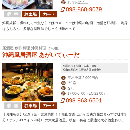
15:33-翌1:11
営
098-860-9079
鮮度抜群、獲れたての魚ならではのメニューは沖縄の地酒・泡盛と好相性。刺身
はもちろん、多彩な調理法でじっくり味わって
居酒屋 創作料理 沖縄料理 その他
沖縄風居酒屋 あがいてぃーだ
那覇市内｜松山・久米・前島
松山交差点から若狭方面徒歩2分
平均予算 2,000円台
￥
60席
席
なし
休
17:00-0 :00（LO 22:00）
営
098-863-6501
【お知らせ】6/19（金）営業再開！！松山交差点から若狭方面にまっすぐ徒歩3
分！ホテルロコイン沖縄1Fの大衆居酒屋。模合・宴会に最適の大小個室あり。