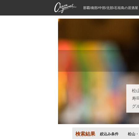
那覇/南部/中部/北部/石垣島の居酒
松
寿
グ
検索結果
絞込み条件
松山・