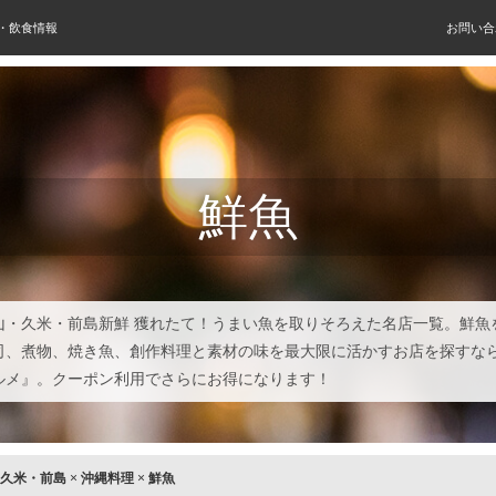
屋・飲食情報
お問い合
鮮魚
山・久米・前島新鮮 獲れたて！うまい魚を取りそろえた名店一覧。鮮魚
司、煮物、焼き魚、創作料理と素材の味を最大限に活かすお店を探すな
ルメ』。クーポン利用でさらにお得になります！
久米・前島
×
沖縄料理
×
鮮魚