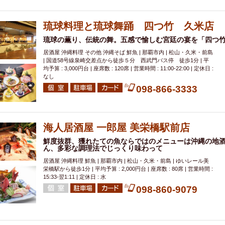
000円
肉の日
おもろまち駅周辺
オープンテラス
マトン・ラ
エビ
カレー
チャージ無し
牡蠣
夜景・景色◎
夜12時以降
琉球料理と琉球舞踊 四つ竹 久米店
牧志駅周辺
ペット同伴
ビアガーデン
チーズ
天ぷら
ラ
琉球の薫り、伝統の舞。五感で愉しむ宮廷の宴を「四つ
スメ
沖縄そば
串揚げ
バレンタイン
立ち飲み
5000円以上
居酒屋 沖縄料理 その他 沖縄そば 鮮魚 | 那覇市内 | 松山・久米・前島
理
石垣牛
アヒージョ
アサヒ
割烹
女性専用トイレあり
| 国道58号線泉崎交差点から徒歩５分 西武門バス停 徒歩1分 | 平
均予算 : 3,000円台 | 座席数 : 120席 | 営業時間 : 11:00-22:00 | 定休日 :
スペシャルディナー
ホルモン(もつ)
炭火焼
ペイディ（給料日）
なし
インバル・イタリアンバール
食べ放題
動物カフェ＆バー
屋富祖地
098-866-3333
ジビエ
安里駅周辺
アジア・エスニック
熱燗
生け簀
獺祭
分煙
少人数貸切(15名以下から)
島野菜
しゃぶしゃぶ
パクチー
海人居酒屋 一郎屋 美栄橋駅前店
電気ブラン
エビスビール
ウェディング
58KACHA-SEA
バイ
鮮度抜群、獲れたての魚ならではのメニューは沖縄の地
昼宴会
イベリコ豚
山盛、メガ盛り
つけ麺
日本そば
冬
ん、多彩な調理法でじっくり味わって
中華
お好み焼き・もんじゃ
オーガニック
プレミアムフライデー
居酒屋 沖縄料理 鮮魚 | 那覇市内 | 松山・久米・前島 | ゆいレール美
栄橋駅から徒歩1分 | 平均予算 : 2,000円台 | 座席数 : 80席 | 営業時間 :
レ
ランチバイキング
フルーツハイボール
飲み比べセット
首里
15:33-翌1:11 | 定休日 : 水
鉄板焼き
幹事様特典
おばんざい
チーズタッカルビ
奥武山公園
098-860-9079
定メニュー
春限定メニュー
フレンチ
夏限定メニュー
ENJOY 
駅周辺
シードル
那覇空港駅周辺
儀保駅周辺