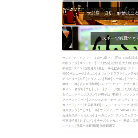
大部屋・貸切｜結婚式二
スポーツ観戦でき
ランチ
テイクアウト（お持ち帰り）
団体（20名様以
島唄ライブ
サントリー
一人飲み
誕生日
大人数
飲
半個室
ワイン
国際通り
生ビール込飲み放題
ステー
4000円台コース
合コン
オリオンドラフト
カクテル
デリバリー
寿司
クリスマス
和食
クーポン
アサヒ
気軽に一杯
店内全面禁煙
ハッピーアワー
アグー豚
キリン一番搾り
エビ
カレー
チャージ無し
牡蠣
夜
ダイエット中におススメ
沖縄そば
串揚げ
バレンタ
ファーストフード
スペシャルディナー
ホルモン(もつ
カフェ
ジビエ
安里駅周辺
アジア・エスニック
熱燗
電気ブラン
エビスビール
ウェディング
58KACHA-
お好み焼き・もんじゃ
オーガニック
プレミアムフラ
幹事様特典
おばんざい
チーズタッカルビ
奥武山公
シードル
那覇空港駅周辺
儀保駅周辺