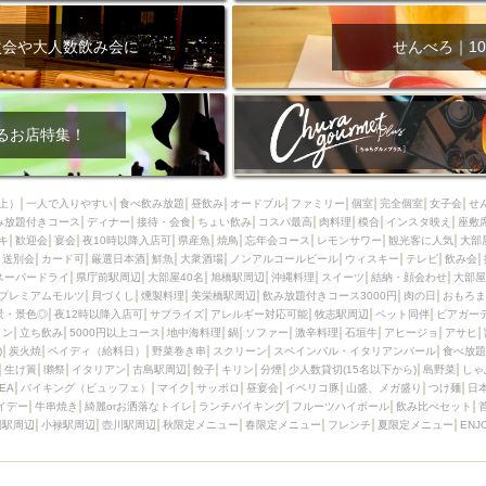
次会や大人数飲み会に
せんべろ｜10
るお店特集！
上）
一人で入りやすい
食べ飲み放題
昼飲み
オードブル
ファミリー
個室
完全個室
女子会
せ
み放題付きコース
ディナー
接待・会食
ちょい飲み
コスパ最高
肉料理
模合
インスタ映え
座敷
キ
歓迎会
宴会
夜10時以降入店可
県産魚
焼鳥
忘年会コース
レモンサワー
観光客に人気
大部
送別会
カード可
厳選日本酒
鮮魚
大衆酒場
ノンアルコールビール
ウィスキー
テレビ
飲み会
スーパードライ
県庁前駅周辺
大部屋40名
旭橋駅周辺
沖縄料理
スイーツ
結納・顔会わせ
大部屋
プレミアムモルツ
貝づくし
燻製料理
美栄橋駅周辺
飲み放題付きコース3000円
肉の日
おもろま
景・景色◎
夜12時以降入店可
サプライズ
アレルギー対応可能
牧志駅周辺
ペット同伴
ビアガー
イン
立ち飲み
5000円以上コース
地中海料理
鍋
ソファー
激辛料理
石垣牛
アヒージョ
アサヒ
)
炭火焼
ペイディ（給料日）
野菜巻き串
スクリーン
スペインバル・イタリアンバール
食べ放題
生け簀
獺祭
イタリアン
古島駅周辺
餃子
キリン
分煙
少人数貸切(15名以下から)
島野菜
しゃ
SEA
バイキング（ビュッフェ）
マイク
サッポロ
昼宴会
イベリコ豚
山盛、メガ盛り
つけ麺
日
イデー
牛串焼き
綺麗orお洒落なトイレ
ランチバイキング
フルーツハイボール
飲み比べセット
園駅周辺
小禄駅周辺
壺川駅周辺
秋限定メニュー
春限定メニュー
フレンチ
夏限定メニュー
ENJ