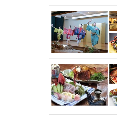
飲み放題付きコース3
キリン一番搾り
アレルギー対応可能
ダイエット中におス
ソファー
激辛料
ファーストフード
スクリーン
スペ
カニ
カフェ
餃子
キリン
ホッピー
焼肉
マイク
サッポロ
市立病院前駅周辺
綺麗orお洒落なトイ
クラフトビール
壺川駅周辺
秋限
ラクレット
赤嶺