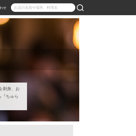
わせ
を刺身、お
ら『ちゅら