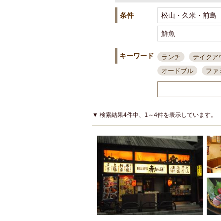
条件
キーワード
ランチ
テイクア
オードブル
ファ
スポーツ観戦
島
接待・会食
ちょ
結婚式二次会
朝
▼ 検索結果4件中、1～4件を表示しています。
夜10時以降入店可
貸切可
大部屋20
カード可
厳選日
3000円台コース
アサヒスーパードラ
大部屋50名以上～
ハッピーアワー