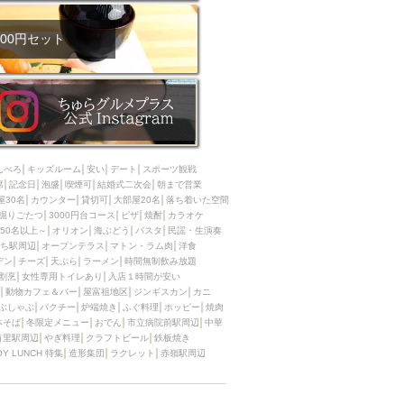
00円セット
んべろ
キッズルーム
安い
デート
スポーツ観戦
席
記念日
泡盛
喫煙可
結婚式二次会
朝まで営業
屋30名
カウンター
貸切可
大部屋20名
落ち着いた空間
掘りごたつ
3000円台コース
ピザ
焼酎
カラオケ
50名以上～
オリオン
海ぶどう
パスタ
民謡・生演奏
ち駅周辺
オープンテラス
マトン・ラム肉
洋食
デン
チーズ
天ぷら
ラーメン
時間無制飲み放題
割烹
女性専用トイレあり
入店１時間が安い
動物カフェ＆バー
屋富祖地区
ジンギスカン
カニ
ぶしゃぶ
パクチー
炉端焼き
ふぐ料理
ホッピー
焼肉
本そば
冬限定メニュー
おでん
市立病院前駅周辺
中華
首里駅周辺
やぎ料理
クラフトビール
鉄板焼き
OY LUNCH 特集
造形集団
ラクレット
赤嶺駅周辺