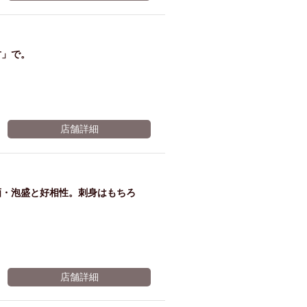
ム肉
洋食
入店可
サプライズ
ーメン
時間無制飲み放題
竹」で。
コース
地中海料理
鍋
入店１時間が安い
野菜巻き串
区
ジンギスカン
店舗詳細
イタリアン
古島駅周辺
炉端焼き
ふぐ料理
キング（ビュッフェ）
酒・泡盛と好相性。刺身はもちろ
限定メニュー
おでん
牛串焼き
駅周辺
やぎ料理
駅周辺
小禄駅周辺
LUNCH 特集
造形集団
店舗詳細