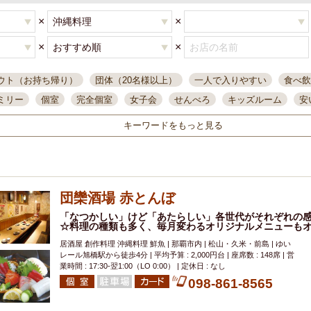
×
×
×
×
ウト（お持ち帰り）
団体（20名様以上）
一人で入りやすい
食べ飲
ミリー
個室
完全個室
女子会
せんべろ
キッズルーム
安
唄ライブ
サントリー
一人飲み
誕生日
大人数
飲み放題付き
キーワードをもっと見る
い飲み
コスパ最高
肉料理
模合
インスタ映え
座敷席
記
まで営業
半個室
ワイン
国際通り
生ビール込飲み放題
ステ
県産魚
焼鳥
忘年会コース
レモンサワー
観光客に人気
大
団欒酒場 赤とんぼ
名
落ち着いた空間
4000円台コース
合コン
オリオンドラフト
本酒
鮮魚
「なつかしい」けど「あたらしい」各世代がそれぞれの
大衆酒場
ノンアルコールビール
ウィスキー
テレ
☆料理の種類も多く、毎月変わるオリジナルメニューも
ピザ
焼酎
カラオケ
デリバリー
寿司
クリスマス
和食
居酒屋 創作料理 沖縄料理 鮮魚 | 那覇市内 | 松山・久米・前島 | ゆい
イ
県庁前駅周辺
大部屋40名
旭橋駅周辺
沖縄料理
スイーツ
レール旭橋駅から徒歩4分 | 平均予算 : 2,000円台 | 座席数 : 148席 | 営
業時間 : 17:30-翌1:00（LO 0:00） | 定休日 : なし
オリオン
海ぶどう
パスタ
民謡・生演奏
気軽に一杯
店内
098-861-8565
アグー豚
プレミアムモルツ
貝づくし
燻製料理
美栄橋駅周辺