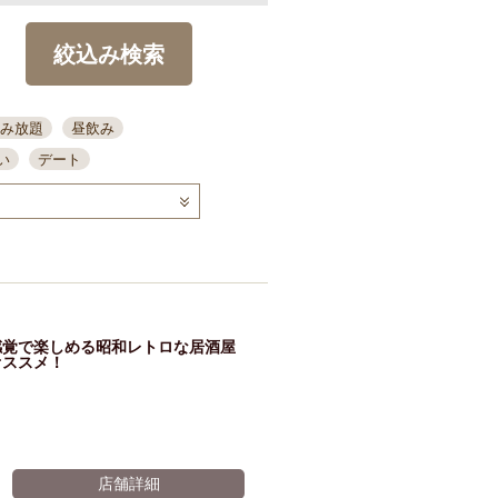
絞込み検索
み放題
昼飲み
い
デート
コース
ディナー
念日
泡盛
喫煙可
ーキ
歓迎会
宴会
部屋30名
カウンター
カクテル
送別会
感覚で楽しめる昭和レトロな居酒屋
ビ
飲み会
掘りごたつ
オススメ！
クーポン
結納・顔会わせ
全面禁煙
店舗詳細