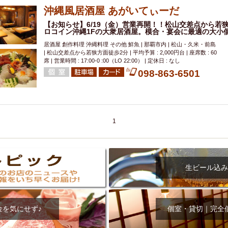
沖縄風居酒屋 あがいてぃーだ
【お知らせ】6/19（金）営業再開！！松山交差点から若
ロコイン沖縄1Fの大衆居酒屋。模合・宴会に最適の大小
居酒屋 創作料理 沖縄料理 その他 鮮魚 | 那覇市内 | 松山・久米・前島
| 松山交差点から若狭方面徒歩2分 | 平均予算 : 2,000円台 | 座席数 : 60
席 | 営業時間 : 17:00-0 :00（LO 22:00） | 定休日 : なし
098-863-6501
1
生ビール込み
金を気にせず♪
個室・貸切｜完全