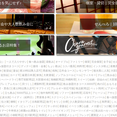
000円
肉の日
おもろまち駅周辺
オープンテラス
マトン・ラ
金を気にせず♪
個室・貸切｜完全
エビ
カレー
チャージ無し
牡蠣
夜景・景色◎
夜12時以降
牧志駅周辺
ペット同伴
ビアガーデン
チーズ
天ぷら
ラ
スメ
沖縄そば
串揚げ
バレンタイン
立ち飲み
5000円以上
次会や大人数飲み会に
せんべろ｜10
理
石垣牛
アヒージョ
アサヒ
割烹
女性専用トイレあり
スペシャルディナー
ホルモン(もつ)
炭火焼
ペイディ（給料日）
インバル・イタリアンバール
食べ放題
動物カフェ＆バー
屋富祖地
るお店特集！
ジビエ
安里駅周辺
アジア・エスニック
熱燗
生け簀
獺祭
分煙
少人数貸切(15名以下から)
島野菜
しゃぶしゃぶ
パクチー
上）
一人で入りやすい
食べ飲み放題
昼飲み
オードブル
ファミリー
個室
完全個室
女子会
せ
み放題付きコース
電気ブラン
ディナー
エビスビール
接待・会食
ちょい飲み
ウェディング
コスパ最高
肉料理
58KACHA-SEA
模合
インスタ映え
バイ
座敷
キ
歓迎会
宴会
夜10時以降入店可
県産魚
焼鳥
忘年会コース
レモンサワー
観光客に人気
大部
昼宴会
イベリコ豚
山盛、メガ盛り
つけ麺
日本そば
冬
送別会
カード可
厳選日本酒
鮮魚
大衆酒場
ノンアルコールビール
ウィスキー
テレビ
飲み会
スーパードライ
県庁前駅周辺
大部屋40名
旭橋駅周辺
沖縄料理
スイーツ
結納・顔会わせ
大部屋
中華
お好み焼き・もんじゃ
オーガニック
プレミアムフライデー
プレミアムモルツ
貝づくし
燻製料理
美栄橋駅周辺
飲み放題付きコース3000円
肉の日
おもろま
レ
ランチバイキング
フルーツハイボール
飲み比べセット
首里
景・景色◎
夜12時以降入店可
サプライズ
アレルギー対応可能
牧志駅周辺
ペット同伴
ビアガー
イン
立ち飲み
5000円以上コース
地中海料理
鍋
ソファー
激辛料理
石垣牛
アヒージョ
アサヒ
鉄板焼き
幹事様特典
おばんざい
チーズタッカルビ
奥武山公園
)
炭火焼
ペイディ（給料日）
野菜巻き串
スクリーン
スペインバル・イタリアンバール
食べ放題
生け簀
獺祭
イタリアン
古島駅周辺
餃子
キリン
分煙
少人数貸切(15名以下から)
島野菜
しゃ
定メニュー
春限定メニュー
フレンチ
夏限定メニュー
ENJOY 
SEA
バイキング（ビュッフェ）
マイク
サッポロ
昼宴会
イベリコ豚
山盛、メガ盛り
つけ麺
日
駅周辺
シードル
那覇空港駅周辺
儀保駅周辺
イデー
牛串焼き
綺麗orお洒落なトイレ
ランチバイキング
フルーツハイボール
飲み比べセット
園駅周辺
小禄駅周辺
壺川駅周辺
秋限定メニュー
春限定メニュー
フレンチ
夏限定メニュー
ENJ