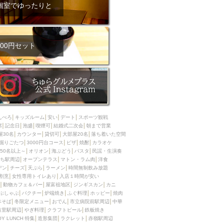
ム肉
洋食
個室でゆったりと
入店可
サプライズ
ーメン
時間無制飲み放題
コース
地中海料理
鍋
00円セット
入店１時間が安い
野菜巻き串
区
ジンギスカン
イタリアン
古島駅周辺
炉端焼き
ふぐ料理
んべろ
キッズルーム
安い
デート
スポーツ観戦
キング（ビュッフェ）
席
記念日
泡盛
喫煙可
結婚式二次会
朝まで営業
屋30名
カウンター
貸切可
大部屋20名
落ち着いた空間
限定メニュー
おでん
掘りごたつ
3000円台コース
ピザ
焼酎
カラオケ
50名以上～
オリオン
海ぶどう
パスタ
民謡・生演奏
牛串焼き
ち駅周辺
オープンテラス
マトン・ラム肉
洋食
駅周辺
やぎ料理
デン
チーズ
天ぷら
ラーメン
時間無制飲み放題
割烹
女性専用トイレあり
入店１時間が安い
駅周辺
小禄駅周辺
動物カフェ＆バー
屋富祖地区
ジンギスカン
カニ
ぶしゃぶ
パクチー
炉端焼き
ふぐ料理
ホッピー
焼肉
LUNCH 特集
造形集団
本そば
冬限定メニュー
おでん
市立病院前駅周辺
中華
首里駅周辺
やぎ料理
クラフトビール
鉄板焼き
OY LUNCH 特集
造形集団
ラクレット
赤嶺駅周辺