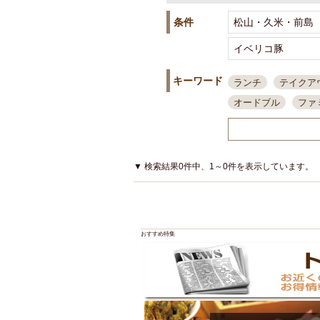
条件
キーワード
ランチ
テイクア
オードブル
ファ
スポーツ観戦
島
接待・会食
ちょ
結婚式二次会
朝
▼ 検索結果0件中、1～0件を表示しています。
夜10時以降入店可
貸切可
大部屋20
カード可
厳選日
おすすめ特集
3000円台コース
アサヒスーパードラ
大部屋50名以上～
ハッピーアワー