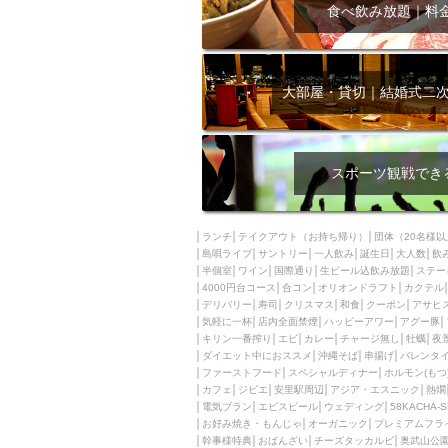
飲み放題付きコース3
食べ飲み放題｜料
キリン一番搾り
アレルギー対応可能
ダイエット中におス
大部屋・貸切｜結婚式二
ソファー
激辛料
ファーストフード
スクリーン
スペ
スポーツ観戦でき
カニ
カフェ
餃子
キリン
ランチ
テイクアウト（お持ち帰り）
団体（20名様以
島唄ライブ
サントリー
一人飲み
ホッピー
誕生日
大人数
焼肉
飲
半個室
ワイン
国際通り
生ビール込飲み放題
ステー
マイク
サッポロ
4000円台コース
合コン
オリオンドラフト
カクテル
デリバリー
寿司
クリスマス
和食
クーポン
アサヒ
市立病院前駅周辺
気軽に一杯
店内全面禁煙
ハッピーアワー
アグー豚
綺麗orお洒落なトイ
キリン一番搾り
エビ
カレー
チャージ無し
牡蠣
夜
ダイエット中におススメ
沖縄そば
串揚げ
バレンタ
クラフトビール
ファーストフード
スペシャルディナー
ホルモン(もつ
カフェ
ジビエ
安里駅周辺
アジア・エスニック
熱燗
壺川駅周辺
秋限
電気ブラン
エビスビール
ウェディング
58KACHA-
ラクレット
赤嶺
お好み焼き・もんじゃ
オーガニック
プレミアムフラ
幹事様特典
おばんざい
チーズタッカルビ
奥武山公