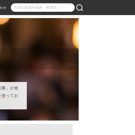
わせ
コ豚」が食
を使ってお