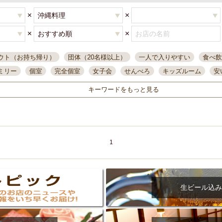
×
×
×
×
ウト（お持ち帰り）
団体（20名様以上）
一人で入りやすい
食べ飲
ミリー
個室
完全個室
女子会
せんべろ
キッズルーム
安
唄ライブ
サントリー
一人飲み
誕生日
大人数
飲み放題付き
キーワードをもっと見る
い飲み
コスパ最高
肉料理
模合
インスタ映え
座敷席
記
まで営業
半個室
ワイン
国際通り
生ビール込飲み放題
ステ
県産魚
焼鳥
忘年会コース
レモンサワー
観光客に人気
大
名
落ち着いた空間
4000円台コース
合コン
オリオンドラフト
1
本酒
鮮魚
大衆酒場
ノンアルコールビール
ウィスキー
テレ
ピザ
焼酎
カラオケ
デリバリー
寿司
クリスマス
和食
イ
県庁前駅周辺
大部屋40名
旭橋駅周辺
沖縄料理
スイーツ
生ビール込み
オリオン
海ぶどう
パスタ
民謡・生演奏
気軽に一杯
店内
アグー豚
プレミアムモルツ
貝づくし
燻製料理
美栄橋駅周辺