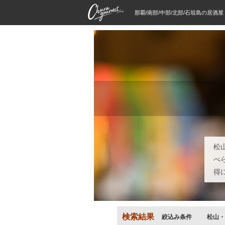
那覇/南部/中部/北部/石垣島の居酒
松
べ
得
検索結果
絞込み条件
松山・