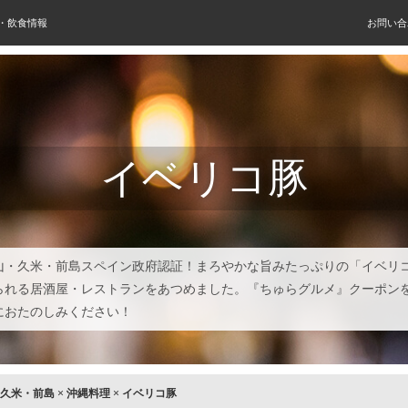
屋・飲食情報
お問い合
イベリコ豚
山・久米・前島スペイン政府認証！まろやかな旨みたっぷりの「イベリ
られる居酒屋・レストランをあつめました。『ちゅらグルメ』クーポン
におたのしみください！
久米・前島
×
沖縄料理
×
イベリコ豚