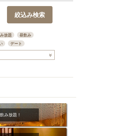
絞込み検索
み放題
昼飲み
い
デート
コース
ディナー
念日
泡盛
喫煙可
ーキ
歓迎会
宴会
部屋30名
カウンター
カクテル
送別会
ビ
飲み会
掘りごたつ
クーポン
結納・顔会わせ
飲み放題！
全面禁煙