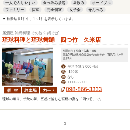
一人で入りやすい
食べ飲み放題
昼飲み
オードブル
ファミリー
個室
完全個室
女子会
せんべろ
キッズルーム
安い
デート
▼ 検索結果1件中、1～1件を表示しています。
居酒屋 沖縄料理 その他 沖縄そば
琉球料理と琉球舞踊 四つ竹 久米店
那覇市内｜松山・久米・前島
国道58号線泉崎交差点から徒歩５分 西武門バス停
徒歩1分
平均予算 3,000円台
￥
120席
席
なし
休
11:00-22:00
営
098-866-3333
琉球の薫り、伝統の舞。五感で愉しむ宮廷の宴を「四つ竹」で。
1