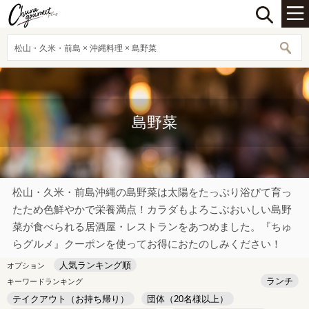
松山・久米・前島 × 沖縄料理 × 島野菜
島野菜
松山・久米・前島沖縄の島野菜は太陽をたっぷり浴びて育っ
たため色鮮やかで栄養満点！カラダもよろこぶおいしい島野
菜が食べられる居酒屋・レストランをあつめました。『ちゅ
らグルメ』クーポンを使ってお得におたのしみください！
人気ランキング順
オプション
ランチ
キーワードランキング
テイクアウト（お持ち帰り）
団体（20名様以上）