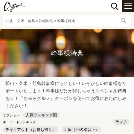
松山・久米・前島 × 沖縄料理 × 幹事様特典
幹事様特典
松山・久米・前島幹事様にうれしい！いそがしい幹事様をサ
ポートいたします！幹事様だけが得しちゃうスペシャル特典
あり！『ちゅらグルメ』クーポンを使ってお得におたのしみ
ください！
人気ランキング順
オプション
ランチ
キーワードランキング
テイクアウト（お持ち帰り）
団体（20名様以上）