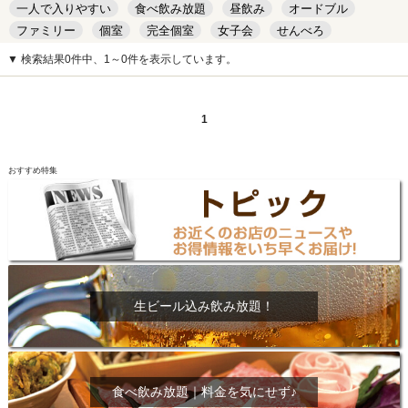
一人で入りやすい
食べ飲み放題
昼飲み
オードブル
ファミリー
個室
完全個室
女子会
せんべろ
キッズルーム
安い
デート
▼ 検索結果0件中、1～0件を表示しています。
1
おすすめ特集
生ビール込み飲み放題！
食べ飲み放題｜料金を気にせず♪