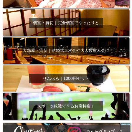
個室・貸切｜完全個室でゆったりと
大部屋・貸切｜結婚式二次会や大人数飲み会に
せんべろ｜1000円セット
スポーツ観戦できるお店特集！