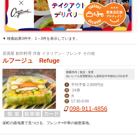
▼ 検索結果3件中、1～3件を表示しています。
居酒屋 創作料理 洋食 イタリアン・フレンチ その他
ルフージュ Refuge
那覇市内｜牧志・安里
ゆいレール安里駅前から真和志中学校向け2分右手
平均予算 2,000円台
￥
24席
席
火
休
17:30-0:00
営
098-911-4856
栄町の路地裏で見つける、フレンチ×中華の秘密基地。