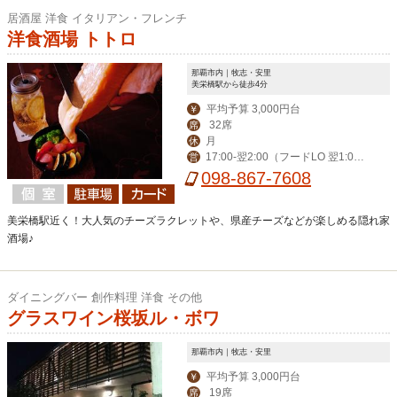
居酒屋 洋食 イタリアン・フレンチ
洋食酒場 トトロ
那覇市内｜牧志・安里
美栄橋駅から徒歩4分
平均予算 3,000円台
￥
32席
席
月
休
17:00-翌2:00（フードLO 翌1:0
営
0）
098-867-7608
美栄橋駅近く！大人気のチーズラクレットや、県産チーズなどが楽しめる隠れ家
酒場♪
ダイニングバー 創作料理 洋食 その他
グラスワイン桜坂ル・ボワ
那覇市内｜牧志・安里
平均予算 3,000円台
￥
19席
席