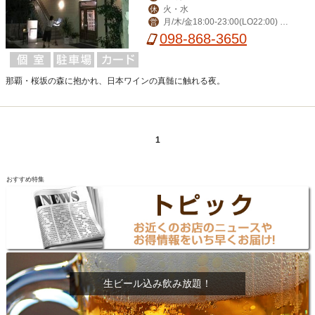
火・水
休
月/木/金18:00-23:00(LO22:00) 土/
営
日/祝15:00-23:00(LO22:00)
098-868-3650
那覇・桜坂の森に抱かれ、日本ワインの真髄に触れる夜。
1
おすすめ特集
生ビール込み飲み放題！