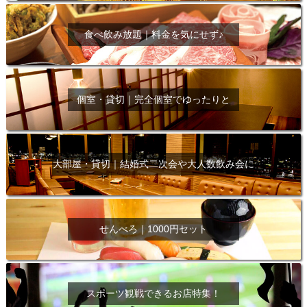
食べ飲み放題｜料金を気にせず♪
個室・貸切｜完全個室でゆったりと
大部屋・貸切｜結婚式二次会や大人数飲み会に
せんべろ｜1000円セット
スポーツ観戦できるお店特集！