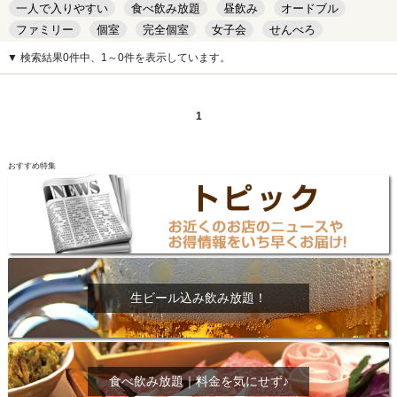
一人で入りやすい
食べ飲み放題
昼飲み
オードブル
ファミリー
個室
完全個室
女子会
せんべろ
キッズルーム
安い
デート
▼ 検索結果0件中、1～0件を表示しています。
1
おすすめ特集
生ビール込み飲み放題！
食べ飲み放題｜料金を気にせず♪