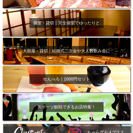
個室・貸切｜完全個室でゆったりと
大部屋・貸切｜結婚式二次会や大人数飲み会に
せんべろ｜1000円セット
スポーツ観戦できるお店特集！