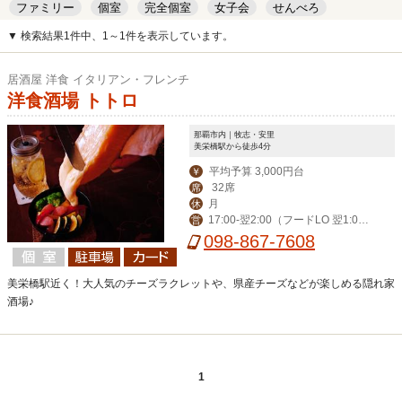
ファミリー
個室
完全個室
女子会
せんべろ
キッズルーム
安い
デート
▼ 検索結果1件中、1～1件を表示しています。
居酒屋 洋食 イタリアン・フレンチ
洋食酒場 トトロ
那覇市内｜牧志・安里
美栄橋駅から徒歩4分
平均予算 3,000円台
￥
32席
席
月
休
17:00-翌2:00（フードLO 翌1:0
営
0）
098-867-7608
美栄橋駅近く！大人気のチーズラクレットや、県産チーズなどが楽しめる隠れ家
酒場♪
1