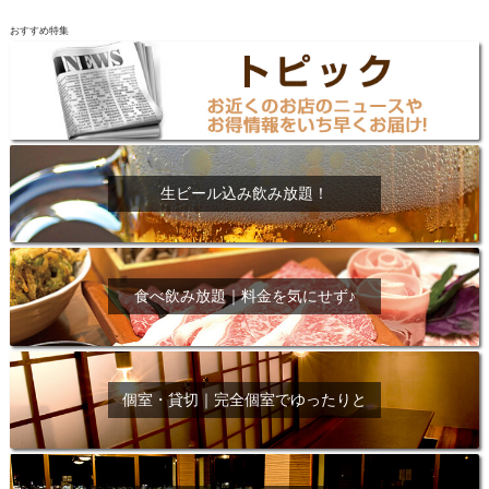
おすすめ特集
生ビール込み飲み放題！
食べ飲み放題｜料金を気にせず♪
個室・貸切｜完全個室でゆったりと