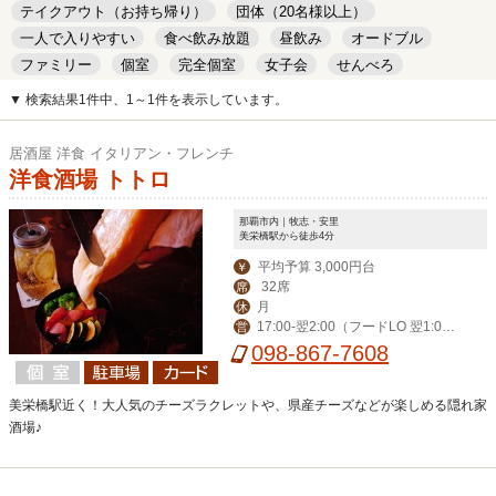
テイクアウト（お持ち帰り）
団体（20名様以上）
一人で入りやすい
食べ飲み放題
昼飲み
オードブル
ファミリー
個室
完全個室
女子会
せんべろ
キッズルーム
安い
デート
▼ 検索結果1件中、1～1件を表示しています。
居酒屋 洋食 イタリアン・フレンチ
洋食酒場 トトロ
那覇市内｜牧志・安里
美栄橋駅から徒歩4分
平均予算 3,000円台
￥
32席
席
月
休
17:00-翌2:00（フードLO 翌1:0
営
0）
098-867-7608
美栄橋駅近く！大人気のチーズラクレットや、県産チーズなどが楽しめる隠れ家
酒場♪