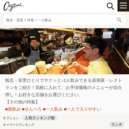
牧志・安里 × 洋食 × 一人飲み
一人飲み
牧志・安里ひとりでサクッと♪1人飲みできる居酒屋・レスト
ランをご紹介！気軽に入れて、お手頃価格のメニューが目白
押し！お好きな店舗をお選びください。
【その他の特集】
■昼飲み
■せんべろ
■一人飲み
■一人で入りやすい
人気ランキング順
オプション
ランチ
キーワードランキング