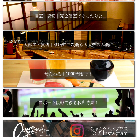
個室・貸切｜完全個室でゆったりと
大部屋・貸切｜結婚式二次会や大人数飲み会に
せんべろ｜1000円セット
スポーツ観戦できるお店特集！