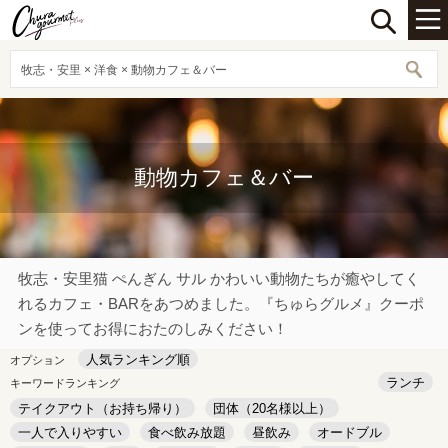
牧志・安里 × 洋食 × 動物カフェ＆バー
動物カフェ＆バー
牧志・安里猫 ぺんぎん サル かわいい動物たちが癒やしてく
れるカフェ・BARをあつめました。『ちゅらグルメ』クーポ
ンを使ってお得におたのしみください！
人気ランキング順
オプション
ランチ
キーワードランキング
テイクアウト（お持ち帰り）
団体（20名様以上）
一人で入りやすい
食べ飲み放題
昼飲み
オードブル