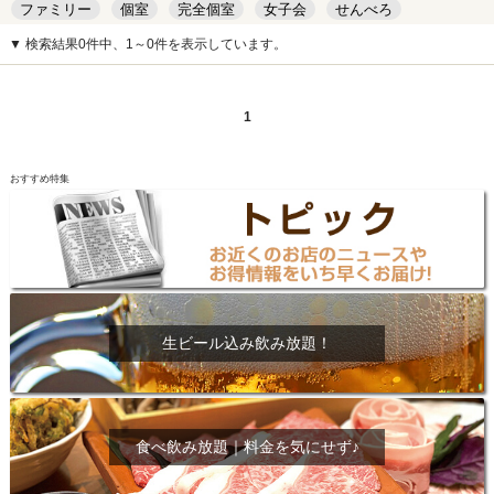
ファミリー
個室
完全個室
女子会
せんべろ
キッズルーム
安い
デート
▼ 検索結果0件中、1～0件を表示しています。
1
おすすめ特集
生ビール込み飲み放題！
食べ飲み放題｜料金を気にせず♪