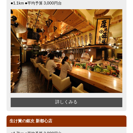
●1.1km ●平均予算 3,000円台
掘りごたつ
寿司
クーポン
アサヒスーパードライ
大部屋40名
沖縄料理
スイーツ
大部屋50名以上～
オリオン
パスタ
プレミアムモルツ
おもろまち駅周辺
沖縄そば
ホルモン(もつ)
炭火焼
食べ放題
餃子
鉄板焼き
詳しくみる
生け簀の銀次 新都心店