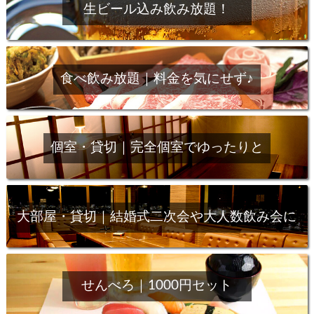
生ビール込み飲み放題！
食べ飲み放題｜料金を気にせず♪
個室・貸切｜完全個室でゆったりと
大部屋・貸切｜結婚式二次会や大人数飲み会に
せんべろ｜1000円セット