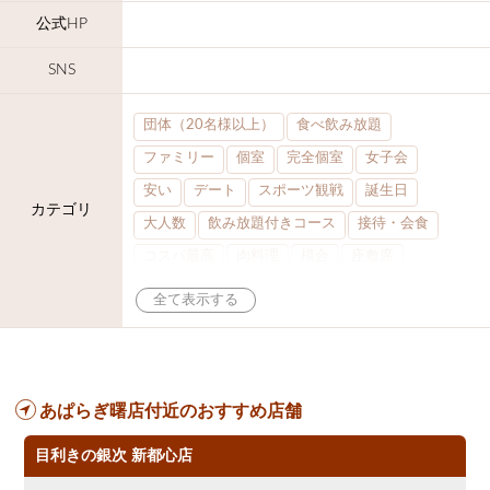
公式HP
SNS
団体（20名様以上）
食べ飲み放題
ファミリー
個室
完全個室
女子会
安い
デート
スポーツ観戦
誕生日
カテゴリ
大人数
飲み放題付きコース
接待・会食
コスパ最高
肉料理
模合
座敷席
記念日
泡盛
喫煙可
結婚式二次会
半個室
ステーキ
歓迎会
宴会
夜10時以降入店可
県産魚
焼鳥
忘年会コース
大部屋30名
大部屋20名
あぱらぎ曙店付近のおすすめ店舗
合コン
オリオンドラフト
カクテル
送別会
カード可
厳選日本酒
鮮魚
目利きの銀次 新都心店
ノンアルコールビール
テレビ
飲み会