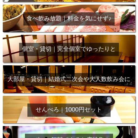
食べ飲み放題｜料金を気にせず♪
個室・貸切｜完全個室でゆったりと
大部屋・貸切｜結婚式二次会や大人数飲み会に
せんべろ｜1000円セット