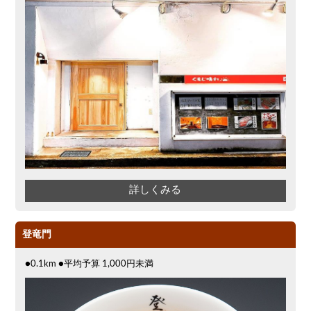
気軽に一杯
アグー豚
プレミアムモルツ
美栄橋駅周辺
キリン一番搾り
エビ
ラーメン
バレンタイン
ソファー
アサヒ
キリン
島野菜
鉄板焼き
詳しくみる
登竜門
●0.1km ●平均予算 1,000円未満