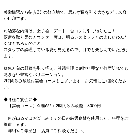
‐‐‐‐‐‐‐‐‐‐‐‐‐‐‐‐‐‐‐‐‐‐‐‐‐

美栄橋駅から徒歩3分の好立地で、思わず目を引く大きなガラス窓
が目印です。

お洒落な内装は、女子会・デート・合コンに引っ張りだこ！

厨房を取り囲むカウンター席は、明るいスタッフとの楽しいゆんた
くはもちろんのこと、

スタッフの調理している姿が見えるので、目でも楽しんでいただけ
ます。

鮮魚と旬の野菜を取り揃え、沖縄料理に創作料理など何度訪れても
飽きない豊富なバリエーション。

2時間飲み放題付宴会コースもございます！お気軽にご相談くださ
い。

◆各種ご宴会に◆

　【宴会コース】料理6品＋2時間飲み放題　3000円

　何が出るかはお楽しみ！その日の厳選食材を使用した、料理をご
提供します。

　詳細やご希望は、店員にご相談ください。
