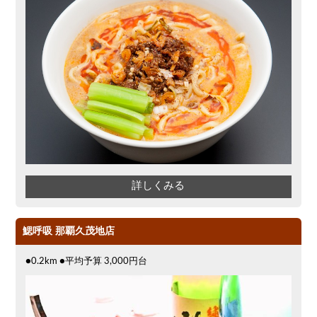
詳しくみる
鰓呼吸 那覇久茂地店
●0.2km ●平均予算 3,000円台