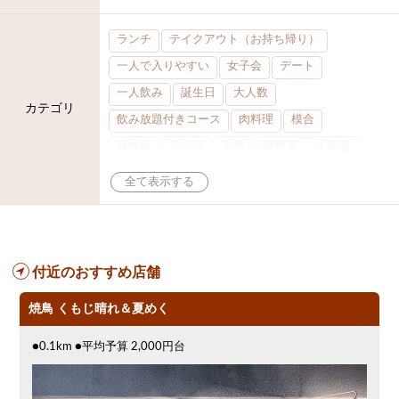
ランチ
テイクアウト（お持ち帰り）
一人で入りやすい
女子会
デート
一人飲み
誕生日
大人数
カテゴリ
飲み放題付きコース
肉料理
模合
座敷席
記念日
泡盛
喫煙可
半個室
ワイン
ステーキ
歓迎会
宴会
夜10時以降入店可
県産魚
忘年会コース
レモンサワー
観光客に人気
カウンター
落ち着いた空間
合コン
付近のおすすめ店舗
オリオンドラフト
送別会
カード可
鮮魚
ノンアルコールビール
飲み会
焼鳥 くもじ晴れ＆夏めく
3000円台コース
寿司
クーポン
●0.1km ●平均予算 2,000円台
アサヒスーパードライ
県庁前駅周辺
沖縄料理
オリオン
海ぶどう