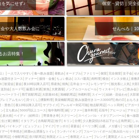
000円
肉の日
おもろまち駅周辺
オープンテラス
マトン・ラ
金を気にせず♪
個室・貸切｜完全
エビ
カレー
チャージ無し
牡蠣
夜景・景色◎
夜12時以降
牧志駅周辺
ペット同伴
ビアガーデン
チーズ
天ぷら
ラ
スメ
沖縄そば
串揚げ
バレンタイン
立ち飲み
5000円以上
次会や大人数飲み会に
せんべろ｜10
理
石垣牛
アヒージョ
アサヒ
割烹
女性専用トイレあり
スペシャルディナー
ホルモン(もつ)
炭火焼
ペイディ（給料日）
インバル・イタリアンバール
食べ放題
動物カフェ＆バー
屋富祖地
るお店特集！
ジビエ
安里駅周辺
アジア・エスニック
熱燗
生け簀
獺祭
分煙
少人数貸切(15名以下から)
島野菜
しゃぶしゃぶ
パクチー
上）
一人で入りやすい
食べ飲み放題
昼飲み
オードブル
ファミリー
個室
完全個室
女子会
せ
み放題付きコース
電気ブラン
ディナー
エビスビール
接待・会食
ちょい飲み
ウェディング
コスパ最高
肉料理
58KACHA-SEA
模合
インスタ映え
バイ
座敷
キ
歓迎会
宴会
夜10時以降入店可
県産魚
焼鳥
忘年会コース
レモンサワー
観光客に人気
大部
昼宴会
イベリコ豚
山盛、メガ盛り
つけ麺
日本そば
冬
送別会
カード可
厳選日本酒
鮮魚
大衆酒場
ノンアルコールビール
ウィスキー
テレビ
飲み会
スーパードライ
県庁前駅周辺
大部屋40名
旭橋駅周辺
沖縄料理
スイーツ
結納・顔会わせ
大部屋
中華
お好み焼き・もんじゃ
オーガニック
プレミアムフライデー
プレミアムモルツ
貝づくし
燻製料理
美栄橋駅周辺
飲み放題付きコース3000円
肉の日
おもろま
レ
ランチバイキング
フルーツハイボール
飲み比べセット
首里
景・景色◎
夜12時以降入店可
サプライズ
アレルギー対応可能
牧志駅周辺
ペット同伴
ビアガー
イン
立ち飲み
5000円以上コース
地中海料理
鍋
ソファー
激辛料理
石垣牛
アヒージョ
アサヒ
鉄板焼き
幹事様特典
おばんざい
チーズタッカルビ
奥武山公園
)
炭火焼
ペイディ（給料日）
野菜巻き串
スクリーン
スペインバル・イタリアンバール
食べ放題
生け簀
獺祭
イタリアン
古島駅周辺
餃子
キリン
分煙
少人数貸切(15名以下から)
島野菜
しゃ
定メニュー
春限定メニュー
フレンチ
夏限定メニュー
ENJOY 
SEA
バイキング（ビュッフェ）
マイク
サッポロ
昼宴会
イベリコ豚
山盛、メガ盛り
つけ麺
日
駅周辺
シードル
那覇空港駅周辺
儀保駅周辺
イデー
牛串焼き
綺麗orお洒落なトイレ
ランチバイキング
フルーツハイボール
飲み比べセット
園駅周辺
小禄駅周辺
壺川駅周辺
秋限定メニュー
春限定メニュー
フレンチ
夏限定メニュー
ENJ