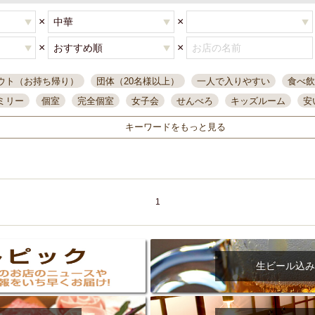
×
×
×
×
ウト（お持ち帰り）
団体（20名様以上）
一人で入りやすい
食べ飲
ミリー
個室
完全個室
女子会
せんべろ
キッズルーム
安
唄ライブ
サントリー
一人飲み
誕生日
大人数
飲み放題付き
キーワードをもっと見る
い飲み
コスパ最高
肉料理
模合
インスタ映え
座敷席
記
まで営業
半個室
ワイン
国際通り
生ビール込飲み放題
ステ
県産魚
焼鳥
忘年会コース
レモンサワー
観光客に人気
大
名
落ち着いた空間
4000円台コース
合コン
オリオンドラフト
1
本酒
鮮魚
大衆酒場
ノンアルコールビール
ウィスキー
テレ
ピザ
焼酎
カラオケ
デリバリー
寿司
クリスマス
和食
イ
県庁前駅周辺
大部屋40名
旭橋駅周辺
沖縄料理
スイーツ
生ビール込み
オリオン
海ぶどう
パスタ
民謡・生演奏
気軽に一杯
店内
アグー豚
プレミアムモルツ
貝づくし
燻製料理
美栄橋駅周辺