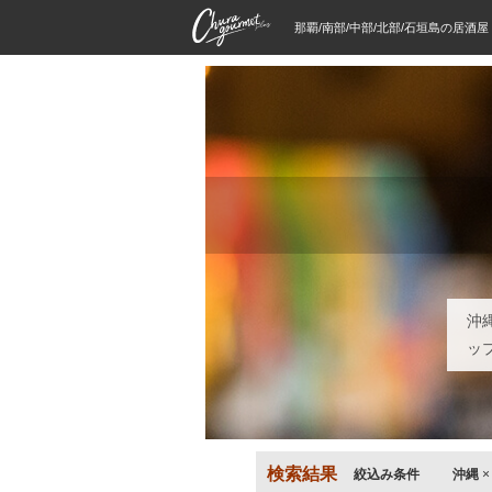
那覇/南部/中部/北部/石垣島の居酒
沖
ッ
検索結果
絞込み条件
沖縄