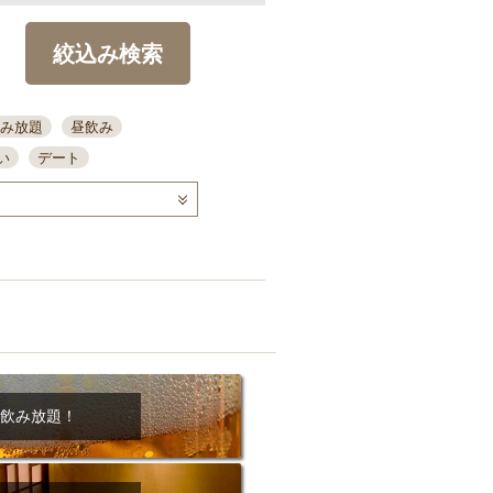
絞込み検索
み放題
昼飲み
い
デート
コース
ディナー
念日
泡盛
喫煙可
ーキ
歓迎会
宴会
部屋30名
カウンター
カクテル
送別会
ビ
飲み会
掘りごたつ
クーポン
結納・顔会わせ
飲み放題！
全面禁煙