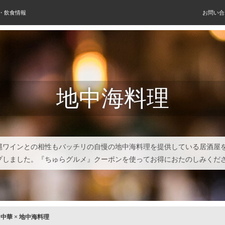
屋・飲食情報
お問い合
地中海料理
縄ワインとの相性もバッチリの自慢の地中海料理を提供している居酒屋
プしました。『ちゅらグルメ』クーポンを使ってお得におたのしみくだ
×
中華
×
地中海料理