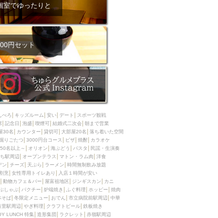
ム肉
洋食
個室でゆったりと
入店可
サプライズ
ーメン
時間無制飲み放題
コース
地中海料理
鍋
00円セット
入店１時間が安い
野菜巻き串
区
ジンギスカン
イタリアン
古島駅周辺
炉端焼き
ふぐ料理
んべろ
キッズルーム
安い
デート
スポーツ観戦
キング（ビュッフェ）
席
記念日
泡盛
喫煙可
結婚式二次会
朝まで営業
屋30名
カウンター
貸切可
大部屋20名
落ち着いた空間
限定メニュー
おでん
掘りごたつ
3000円台コース
ピザ
焼酎
カラオケ
50名以上～
オリオン
海ぶどう
パスタ
民謡・生演奏
牛串焼き
ち駅周辺
オープンテラス
マトン・ラム肉
洋食
駅周辺
やぎ料理
デン
チーズ
天ぷら
ラーメン
時間無制飲み放題
割烹
女性専用トイレあり
入店１時間が安い
駅周辺
小禄駅周辺
動物カフェ＆バー
屋富祖地区
ジンギスカン
カニ
ぶしゃぶ
パクチー
炉端焼き
ふぐ料理
ホッピー
焼肉
LUNCH 特集
造形集団
本そば
冬限定メニュー
おでん
市立病院前駅周辺
中華
首里駅周辺
やぎ料理
クラフトビール
鉄板焼き
OY LUNCH 特集
造形集団
ラクレット
赤嶺駅周辺