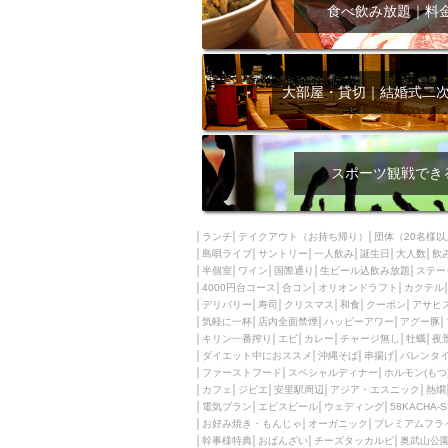
飲み放題付きコース3
食べ飲み放題｜料
キリン一番搾り
アレルギー対応可能
ダイエット中におス
大部屋・貸切｜結婚式二
ソファー
激辛料
ファーストフード
スクリーン
スペ
スポーツ観戦でき
カニ
カフェ
餃子
キリン
ランチ
テイクアウト（お持ち帰り）
団体（20名様以
島唄ライブ
サントリー
一人飲み
ホッピー
誕生日
大人数
焼肉
飲
半個室
ワイン
国際通り
生ビール込飲み放題
ステー
マイク
サッポロ
4000円台コース
合コン
オリオンドラフト
カクテル
デリバリー
寿司
クリスマス
和食
クーポン
アサヒ
市立病院前駅周辺
気軽に一杯
店内全面禁煙
ハッピーアワー
アグー豚
綺麗orお洒落なトイ
キリン一番搾り
エビ
カレー
チャージ無し
牡蠣
夜
ダイエット中におススメ
沖縄そば
串揚げ
バレンタ
クラフトビール
ファーストフード
スペシャルディナー
ホルモン(もつ
カフェ
ジビエ
安里駅周辺
アジア・エスニック
熱燗
壺川駅周辺
秋限
電気ブラン
エビスビール
ウェディング
58KACHA-
ラクレット
赤嶺
お好み焼き・もんじゃ
オーガニック
プレミアムフラ
幹事様特典
おばんざい
チーズタッカルビ
奥武山公