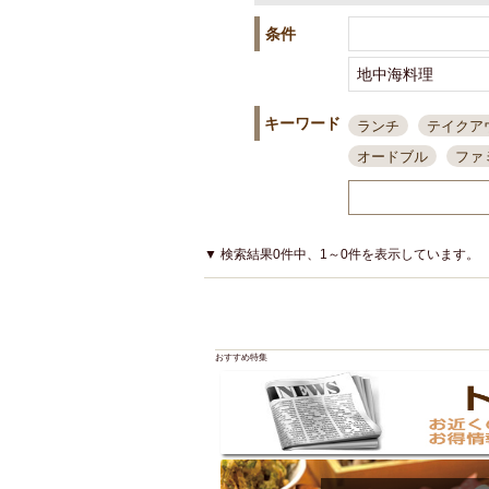
条件
キーワード
ランチ
テイクア
オードブル
ファ
スポーツ観戦
島
接待・会食
ちょ
結婚式二次会
朝
▼ 検索結果0件中、1～0件を表示しています。
夜10時以降入店可
貸切可
大部屋20
カード可
厳選日
おすすめ特集
3000円台コース
アサヒスーパードラ
大部屋50名以上～
ハッピーアワー