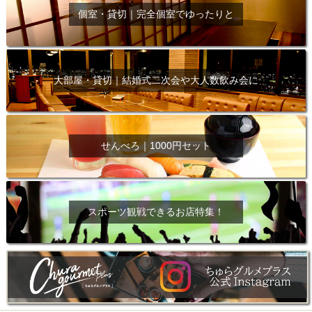
個室・貸切｜完全個室でゆったりと
大部屋・貸切｜結婚式二次会や大人数飲み会に
せんべろ｜1000円セット
スポーツ観戦できるお店特集！