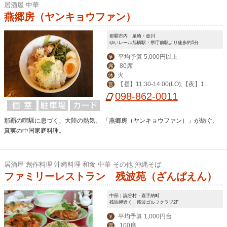
居酒屋 中華
燕郷房（ヤンキョウファン）
那覇市内｜泉崎・壺川
ゆいレール旭橋駅・県庁前駅より徒歩約5分
平均予算 5,000円以上
￥
80席
席
火
休
【昼】11:30-14:00(LO),【夜】17:
営
30-22:30(LO),土/祝17:00-22:30(LO),
098-862-0011
日12:00-21:30(LO)
那覇の喧騒に息づく、大陸の熱気。 「燕郷房（ヤンキョウファン）」が紡ぐ、
真実の中国家庭料理。
居酒屋 創作料理 沖縄料理 和食 中華 その他 沖縄そば
ファミリーレストラン 残波苑（ざんぱえん）
中部｜読谷村・嘉手納町
残波岬近く、残波ゴルフクラブ2F
平均予算 1,000円台
￥
100席
席