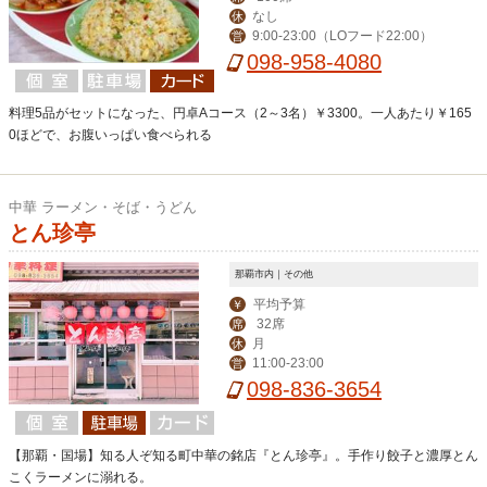
なし
休
9:00-23:00（LOフード22:00）
営
098-958-4080
料理5品がセットになった、円卓Aコース（2～3名）￥3300。一人あたり￥165
0ほどで、お腹いっぱい食べられる
中華 ラーメン・そば・うどん
とん珍亭
那覇市内｜その他
平均予算
￥
32席
席
月
休
11:00-23:00
営
098-836-3654
【那覇・国場】知る人ぞ知る町中華の銘店『とん珍亭』。手作り餃子と濃厚とん
こくラーメンに溺れる。