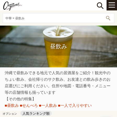
中華 × 昼飲み
昼飲み
沖縄で昼飲みできる地元で人気の居酒屋をご紹介！観光中の
ちょい飲み、会社帰りのサク飲み、お友達との飲み歩きのお
店選びにご利用ください。住所や地図・電話番号・メニュー
等の店舗情報も揃っています
【その他の特集】
■昼飲み
■せんべろ
■一人飲み
■一人で入りやすい
人気ランキング順
オプション