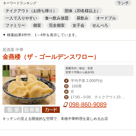
ランチ
キーワードランキング
テイクアウト（お持ち帰り）
団体（20名様以上）
一人で入りやすい
食べ飲み放題
昼飲み
オードブル
ファミリー
個室
完全個室
女子会
せんべろ
キッズルーム
安い
デート
▼ 検索結果4件中、1～4件を表示しています。
居酒屋 中華
金燕楼（ザ・ゴールデンスワロー）
那覇市内｜牧志・安里
安里十字路から徒歩3分
平均予算 2,000円台
￥
100席
席
月
休
17:00～0:00 テイクアウト15:00
営
-20:00
098-860-9089
キッチンの見える開放的な空間で、本格中華料理を楽しめるお店