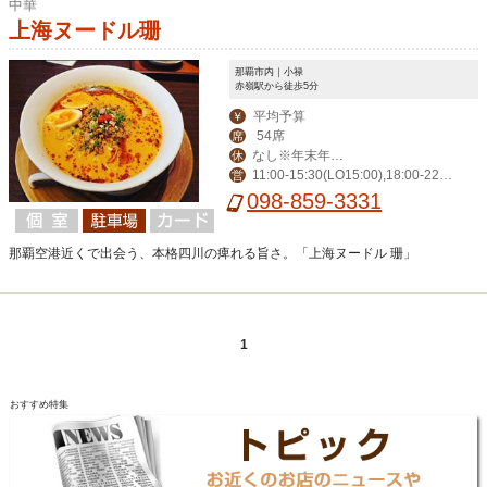
中華
上海ヌードル珊
那覇市内｜小禄
赤嶺駅から徒歩5分
平均予算
￥
54席
席
なし※年末年始
休
11:00-15:30(LO15:00),18:00-22:3
営
を除く
0(LO22:00)
098-859-3331
那覇空港近くで出会う、本格四川の痺れる旨さ。「上海ヌードル 珊」
1
おすすめ特集