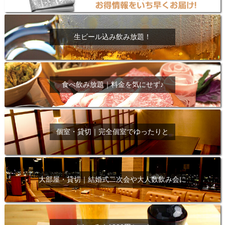
生ビール込み飲み放題！
食べ飲み放題｜料金を気にせず♪
個室・貸切｜完全個室でゆったりと
大部屋・貸切｜結婚式二次会や大人数飲み会に