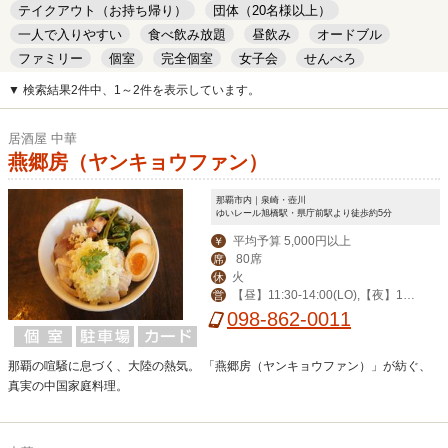
テイクアウト（お持ち帰り）
団体（20名様以上）
一人で入りやすい
食べ飲み放題
昼飲み
オードブル
ファミリー
個室
完全個室
女子会
せんべろ
キッズルーム
安い
デート
▼ 検索結果2件中、1～2件を表示しています。
居酒屋 中華
燕郷房（ヤンキョウファン）
那覇市内｜泉崎・壺川
ゆいレール旭橋駅・県庁前駅より徒歩約5分
平均予算 5,000円以上
￥
80席
席
火
休
【昼】11:30-14:00(LO),【夜】17:
営
30-22:30(LO),土/祝17:00-22:30(LO),
098-862-0011
日12:00-21:30(LO)
那覇の喧騒に息づく、大陸の熱気。 「燕郷房（ヤンキョウファン）」が紡ぐ、
真実の中国家庭料理。