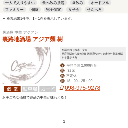
一人で入りやすい
食べ飲み放題
昼飲み
オードブル
ファミリー
個室
完全個室
女子会
せんべろ
キッズルーム
安い
デート
▼ 検索結果1件中、1～1件を表示しています。
居酒屋 中華 アジアン
裏路地酒場 アジア麺 樹
那覇市内｜牧志・安里
県庁前駅から徒歩5分 国際通りから徒歩4分 美栄橋駅
から徒歩４分
平均予算 2,000円台
￥
32席
席
不定休
休
18：00～25：00
営
098-975-9278
お手ごろな価格で絶品の中華が味わえる！
1