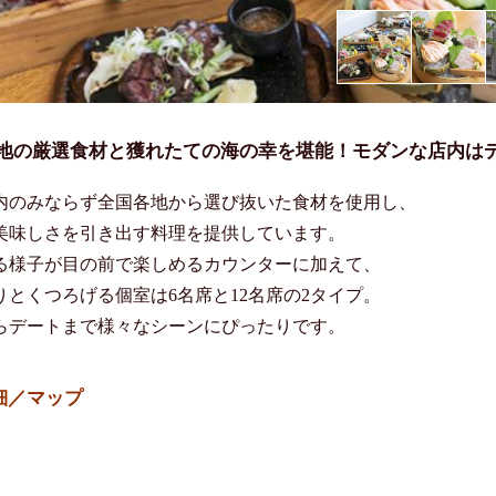
地の厳選食材と獲れたての海の幸を堪能！モダンな店内は
内のみならず全国各地から選び抜いた食材を使用し、

美味しさを引き出す料理を提供しています。

る様子が目の前で楽しめるカウンターに加えて、

りとくつろげる個室は6名席と12名席の2タイプ。

らデートまで様々なシーンにぴったりです。
細／マップ