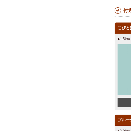
付
こびと
●1.5k
ブルー
●3.9k