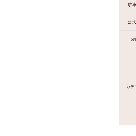
駐
公式
SN
カテ