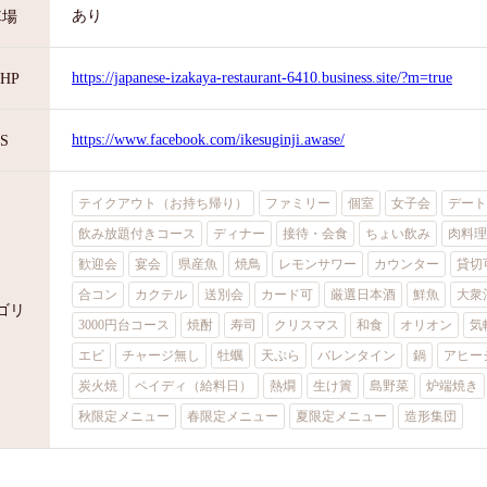
あり
車場
https://japanese-izakaya-restaurant-6410.business.site/?m=true
HP
https://www.facebook.com/ikesuginji.awase/
S
テイクアウト（お持ち帰り）
ファミリー
個室
女子会
デート
飲み放題付きコース
ディナー
接待・会食
ちょい飲み
肉料理
歓迎会
宴会
県産魚
焼鳥
レモンサワー
カウンター
貸切
合コン
カクテル
送別会
カード可
厳選日本酒
鮮魚
大衆
ゴリ
3000円台コース
焼酎
寿司
クリスマス
和食
オリオン
気
エビ
チャージ無し
牡蠣
天ぷら
バレンタイン
鍋
アヒー
炭火焼
ペイディ（給料日）
熱燗
生け簀
島野菜
炉端焼き
秋限定メニュー
春限定メニュー
夏限定メニュー
造形集団