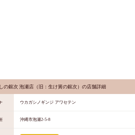
しの銀次 泡瀬店（旧：生け簀の銀次）
の店舗詳細
ウカガシノギンジ アワセテン
ナ
沖縄市泡瀬2-5-8
所