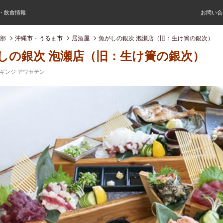
屋・飲食情報
お問い合
部
沖縄市・うるま市
居酒屋
魚がしの銀次 泡瀬店（旧：生け簀の銀次）
しの銀次 泡瀬店（旧：生け簀の銀次）
ギンジ アワセテン