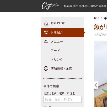
那覇/南部/中部/北部/石垣島の居酒
TOP
中
TOP PAGE
魚が
お店紹介
ウカガシノ
メニュー
フード
ドリンク
店舗情報・地図
条件で検索
お店の名前、場所、料理名