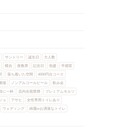
サントリー
誕生日
大人数
模合
座敷席
記念日
泡盛
半個室
可
落ち着いた空間
4000円台コース
酒場
ノンアルコールビール
飲み会
軽に一杯
店内全面禁煙
プレミアムモルツ
ジョ
アサヒ
女性専用トイレあり
ウェディング
綺麗orお洒落なトイレ