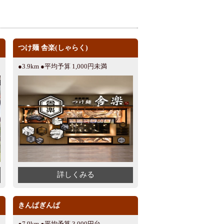
つけ麺 舎楽(しゃらく)
●3.9km ●平均予算 1,000円未満
詳しくみる
きんぱぎんぱ
●7.9km ●平均予算 3,000円台