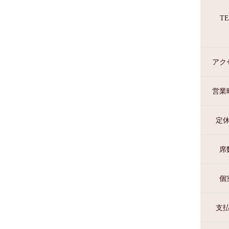
TE
アク
営業
定
席
個
支