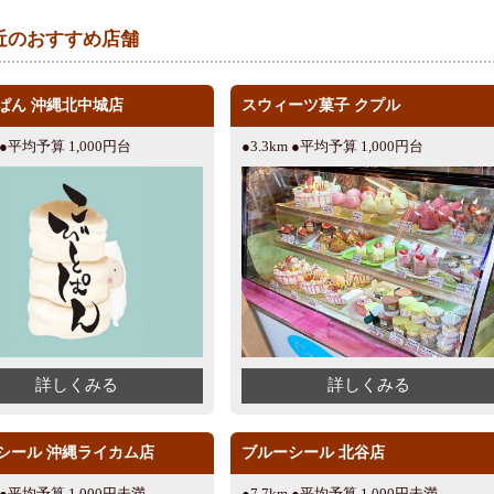
近のおすすめ店舗
ぱん 沖縄北中城店
スウィーツ菓子 クプル
m ●平均予算 1,000円台
●3.3km ●平均予算 1,000円台
詳しくみる
詳しくみる
シール 沖縄ライカム店
ブルーシール 北谷店
m ●平均予算 1,000円未満
●7.7km ●平均予算 1,000円未満