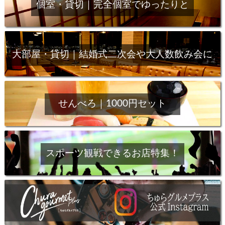
個室・貸切｜完全個室でゆったりと
大部屋・貸切｜結婚式二次会や大人数飲み会に
せんべろ｜1000円セット
スポーツ観戦できるお店特集！