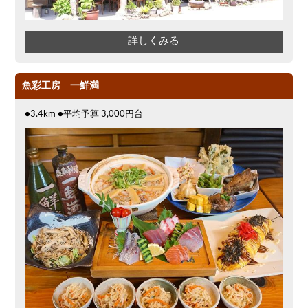
詳しくみる
魚彩工房 一鮮満
●3.4km ●平均予算 3,000円台