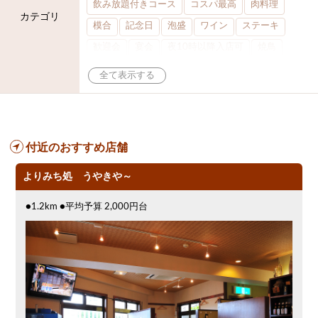
飲み放題付きコース
コスパ最高
肉料理
カテゴリ
模合
記念日
泡盛
ワイン
ステーキ
歓迎会
宴会
夜10時以降入店可
焼鳥
レモンサワー
大部屋30名
カウンター
大部屋20名
オリオンドラフト
カクテル
送別会
カード可
厳選日本酒
鮮魚
大衆酒場
ノンアルコールビール
テレビ
付近のおすすめ店舗
掘りごたつ
3000円台コース
ピザ
和食
クーポン
アサヒスーパードライ
よりみち処 うやきや～
沖縄料理
オリオン
ハッピーアワー
●1.2km ●平均予算 2,000円台
チャージ無し
串揚げ
アサヒ
女性専用トイレあり
食べ放題
餃子
焼肉