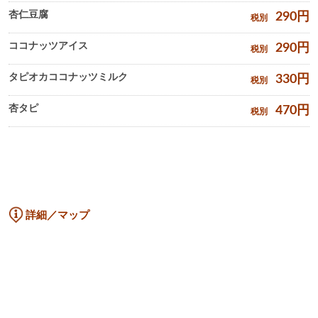
杏仁豆腐
290
円
税別
ココナッツアイス
290
円
税別
タピオカココナッツミルク
330
円
税別
杏タピ
470
円
税別
詳細／マップ