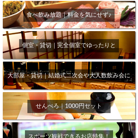
食べ飲み放題｜料金を気にせず♪
個室・貸切｜完全個室でゆったりと
大部屋・貸切｜結婚式二次会や大人数飲み会に
せんべろ｜1000円セット
スポーツ観戦できるお店特集！