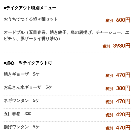
テイクアウト特別メニュー
おうちでつくる坦々麺セット
600
円
税別
オードブル（五目春巻、焼き餃子、鳥の唐揚げ、チャーシュー、エ
ビチリ、豚ザーサイ香り炒め）
3980
円
税別
点心 ※テイクアウト可
焼きギョーザ 5ケ
470
円
税別
お母さん水ギョーザ 5ケ
380
円
税別
ネギワンタン 5ケ
470
円
税別
五目春巻 3本
420
円
税別
揚げワンタン 5ケ
470
円
税別