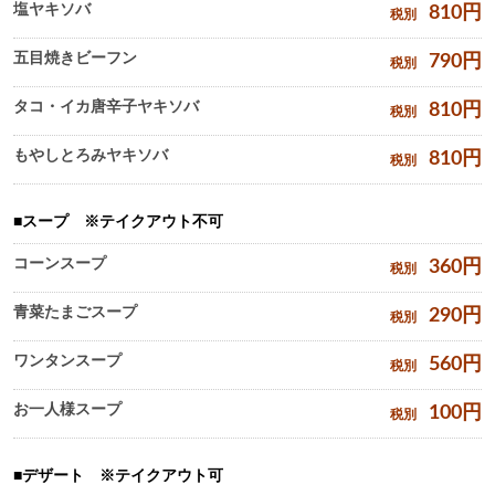
塩ヤキソバ
810
円
税別
五目焼きビーフン
790
円
税別
タコ・イカ唐辛子ヤキソバ
810
円
税別
もやしとろみヤキソバ
810
円
税別
スープ ※テイクアウト不可
コーンスープ
360
円
税別
青菜たまごスープ
290
円
税別
ワンタンスープ
560
円
税別
お一人様スープ
100
円
税別
デザート ※テイクアウト可