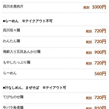
四川水煮肉片
1000
円
税別
らーめん ※テイクアウト不可
四川坦々麺
720
円
税別
わんたん麺
720
円
税別
海鮮入り五目あんかけ麺
900
円
税別
もやしたっぷり麺
720
円
税別
らーめん
560
円
汁なしめん、まぜそば ※テイアウト可
てびちのせ麺
720
円
税別
牛バラ角煮麺
810
円
税別