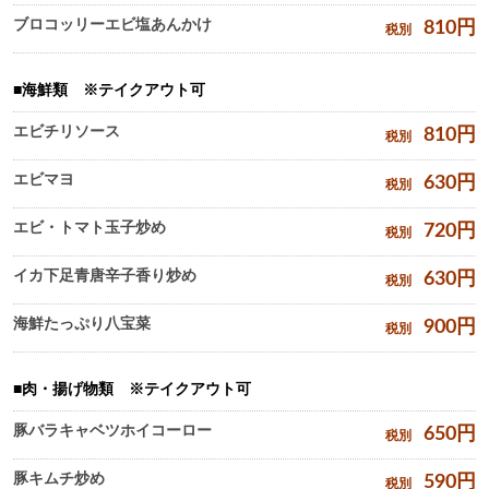
ブロコッリーエビ塩あんかけ
810
円
税別
海鮮類 ※テイクアウト可
エビチリソース
810
円
税別
エビマヨ
630
円
税別
エビ・トマト玉子炒め
720
円
税別
イカ下足青唐辛子香り炒め
630
円
税別
海鮮たっぷり八宝菜
900
円
税別
肉・揚げ物類 ※テイクアウト可
豚バラキャベツホイコーロー
650
円
税別
豚キムチ炒め
590
円
税別