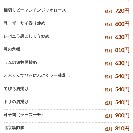
細切りピーマンチンジャオロース
720
円
税別
豚・ザーサイ香り炒め
600
円
税別
レバニラ黒こしょう炒め
630
円
税別
豚の角煮
810
円
税別
ラムの遊牧民炒め
630
円
税別
とろりんてびちにんにくラー油蒸し
540
円
税別
てびち唐揚げ
540
円
税別
トリの唐揚げ
540
円
税別
辣子鶏（ラーズーチ）
900
円
税別
北京黒酢豚
810
円
税別