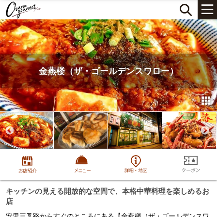
金燕楼（ザ・ゴールデンスワロー）
キッチンの見える開放的な空間で、本格中華料理を楽しめるお
店
安里三叉路からすぐのところにある【金燕楼（ザ・ゴールデンスワ