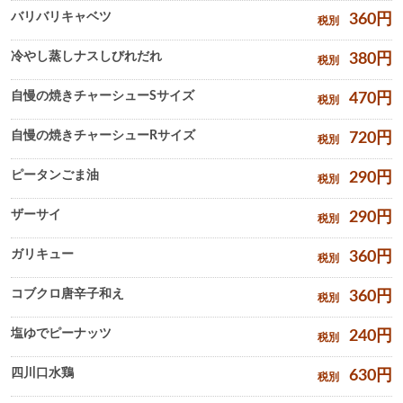
バリバリキャベツ
360
円
税別
冷やし蒸しナスしびれだれ
380
円
税別
自慢の焼きチャーシューSサイズ
470
円
税別
自慢の焼きチャーシューRサイズ
720
円
税別
ピータンごま油
290
円
税別
ザーサイ
290
円
税別
ガリキュー
360
円
税別
コブクロ唐辛子和え
360
円
税別
塩ゆでピーナッツ
240
円
税別
四川口水鶏
630
円
税別