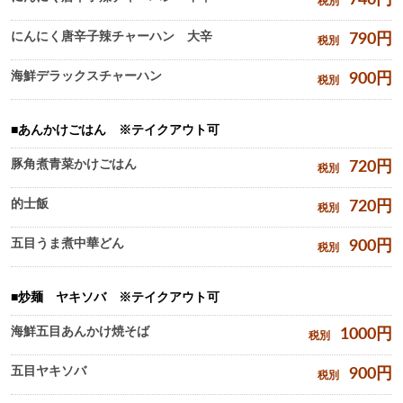
740
円
税別
にんにく唐辛子辣チャーハン 大辛
790
円
税別
海鮮デラックスチャーハン
900
円
税別
あんかけごはん ※テイクアウト可
豚角煮青菜かけごはん
720
円
税別
的士飯
720
円
税別
五目うま煮中華どん
900
円
税別
炒麺 ヤキソバ ※テイクアウト可
海鮮五目あんかけ焼そば
1000
円
税別
五目ヤキソバ
900
円
税別