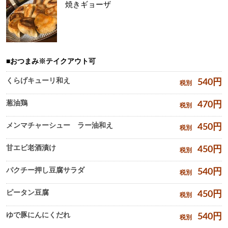
焼きギョーザ
おつまみ※テイクアウト可
くらげキューリ和え
540
円
税別
葱油鶏
470
円
税別
メンマチャーシュー ラー油和え
450
円
税別
甘エビ老酒漬け
450
円
税別
パクチー押し豆腐サラダ
540
円
税別
ピータン豆腐
450
円
税別
ゆで豚にんにくだれ
540
円
税別