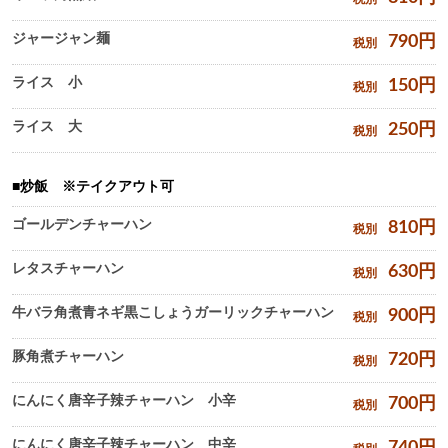
ジャージャン麺
790
円
税別
ライス 小
150
円
税別
ライス 大
250
円
税別
炒飯 ※テイクアウト可
ゴールデンチャーハン
810
円
税別
レタスチャーハン
630
円
税別
牛バラ角煮青ネギ黒こしょうガーリックチャーハン
900
円
税別
豚角煮チャーハン
720
円
税別
にんにく唐辛子辣チャーハン 小辛
700
円
税別
にんにく唐辛子辣チャーハン 中辛