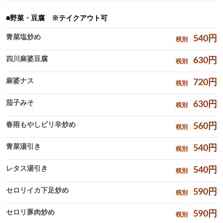
野菜・豆腐 ※テイクアウト可
青菜塩炒め
540
円
税別
四川麻婆豆腐
630
円
税別
麻婆ナス
720
円
税別
茄子みそ
630
円
税別
春雨もやしピリ辛炒め
560
円
税別
青菜湯引き
540
円
税別
レタス湯引き
540
円
税別
セロリイカ下足炒め
590
円
税別
セロリ豚肉炒め
590
円
税別