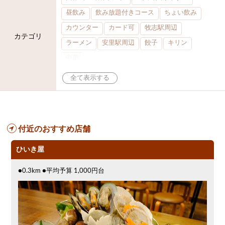
昼飲み
飲み放題付きコース
ちょい飲み
カウンター
カード可
牧志駅周辺
カテゴリ
ラーメン
安里駅周辺
餃子
キリン
中華
付近のおすすめ店舗
ひいき屋
●0.3km ●平均予算 1,000円台