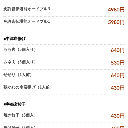
免許皆伝堪能オードブルB
4980
円
免許皆伝堪能オードブルC
5980
円
中津唐揚げ
もも肉（5個入り）
640
円
ムネ肉（5個入り）
530
円
せせり（1人前）
640
円
鶏かわの南蛮揚げ（1人前）
430
円
宇都宮餃子
焼き餃子（5個入）
430
円