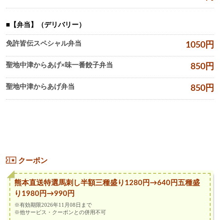
【弁当】（デリバリー）
免許皆伝スペシャル弁当
1050
円
聖地中津からあげ×味一番餃子弁当
850
円
聖地中津からあげ弁当
850
円
クーポン
熊本直送特選馬刺し半額三種盛り1280円→640円五種盛
り1980円→990円
※有効期限2026年11月08日まで
