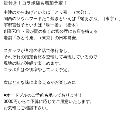
証付き！コラボ店も増加予定！
中津のからあげといえば「とり嘉」（大分）、

関西のソウルフードたこ焼きといえば「蛸あざぶ」（東京）、

宇都宮餃子といえば「味一番」（栃木）、

創業70年・霞が関の多くの官公庁にも店を構える

老舗「みとう庵」（東京）の日本蕎麦。

スタッフが各地の名店で修行をし、

それぞれの指定食材を空輸して再現しているので

現地の味が沖縄で楽しめます。

コラボ店は今後増やしていく予定。

次はどんな味に出会えるかお楽しみに！

●オードブルのご予約も承っております！

3000円からご予算に応じてご用意いたします。
