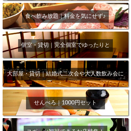
食べ飲み放題｜料金を気にせず♪
個室・貸切｜完全個室でゆったりと
大部屋・貸切｜結婚式二次会や大人数飲み会に
せんべろ｜1000円セット