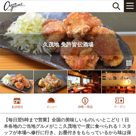
久茂地 免許皆伝酒場
【毎日翌5時まで営業】全国の美味しいものいいとこどり！日
本各地のご当地グルメがここ久茂地で一度に食べられる！スタ
ッフが本場へ修行に行き、お墨付きをもらっているから味は保