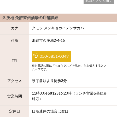
地図アプリで開く
久茂地 免許皆伝酒場
の店舗詳細
カナ
クモジ メンキョカイデンサカバ
住所
那覇市久茂地2-4-16
050-5851-0349
TEL
※お電話の際は「ちゅらグルメを見た」とお伝えするとス
ムーズです。
アクセス
県庁前駅より徒歩3分
11時30分&#12316;20時（ランチ営業&昼飲み
営業時間
対応）
定休日
日※連休の場合は翌日