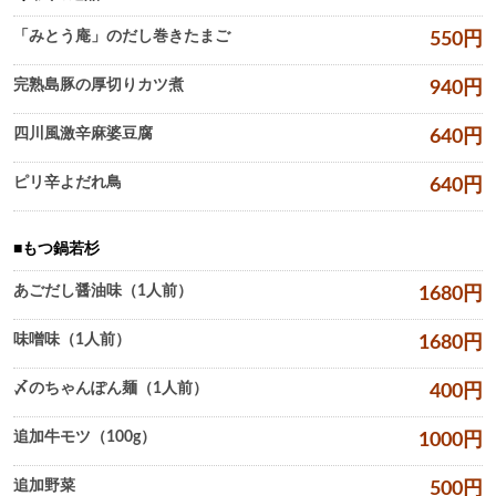
「みとう庵」のだし巻きたまご
550
円
完熟島豚の厚切りカツ煮
940
円
四川風激辛麻婆豆腐
640
円
ピリ辛よだれ鳥
640
円
もつ鍋若杉
あごだし醤油味（1人前）
1680
円
味噌味（1人前）
1680
円
〆のちゃんぽん麺（1人前）
400
円
追加牛モツ（100g）
1000
円
追加野菜
500
円