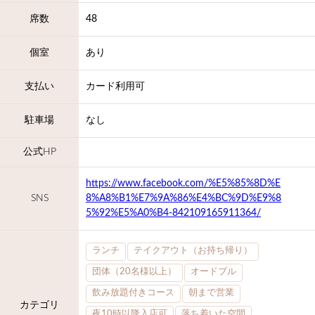
席数
48
個室
あり
支払い
カード利用可
駐車場
なし
公式HP
https://www.facebook.com/%E5%85%8D%E
SNS
8%A8%B1%E7%9A%86%E4%BC%9D%E9%8
5%92%E5%A0%B4-842109165911364/
ランチ
テイクアウト（お持ち帰り）
団体（20名様以上）
オードブル
飲み放題付きコース
朝まで営業
カテゴリ
夜10時以降入店可
落ち着いた空間