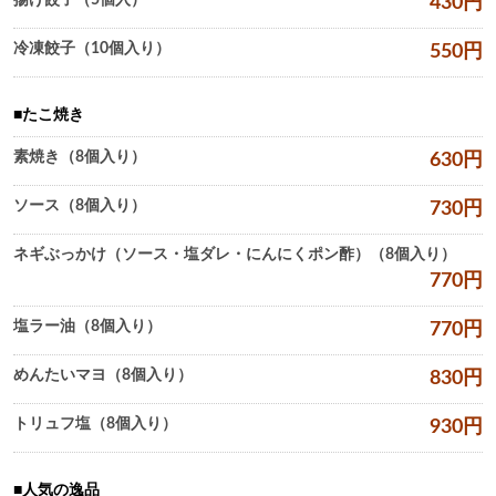
揚げ餃子（5個入）
430
円
冷凍餃子（10個入り）
550
円
たこ焼き
素焼き（8個入り）
630
円
ソース（8個入り）
730
円
ネギぶっかけ（ソース・塩ダレ・にんにくポン酢）（8個入り）
770
円
塩ラー油（8個入り）
770
円
めんたいマヨ（8個入り）
830
円
トリュフ塩（8個入り）
930
円
人気の逸品