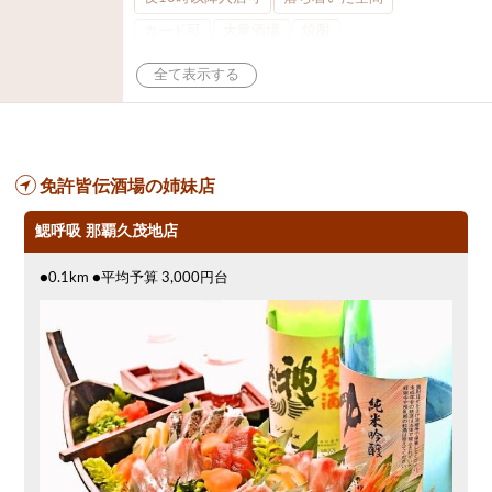
カード可
大衆酒場
焼酎
アサヒスーパードライ
県庁前駅周辺
オリオン
夜12時以降入店可
アサヒ
餃子
パクチー
日本そば
免許皆伝酒場の姉妹店
鰓呼吸 那覇久茂地店
●0.1km ●平均予算 3,000円台