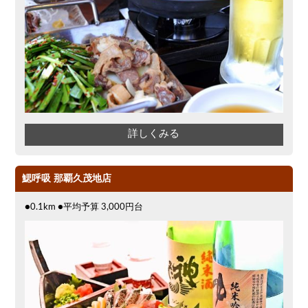
詳しくみる
鰓呼吸 那覇久茂地店
●0.1km ●平均予算 3,000円台