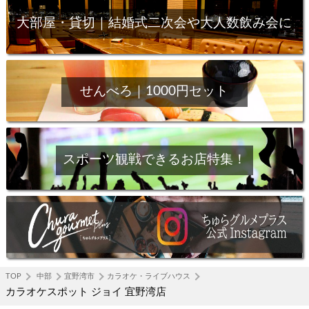
大部屋・貸切｜結婚式二次会や大人数飲み会に
せんべろ｜1000円セット
スポーツ観戦できるお店特集！
TOP
中部
宜野湾市
カラオケ・ライブハウス
カラオケスポット ジョイ 宜野湾店