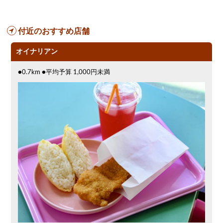
カード可
ノンアルコールビール
飲み会
カラオケ
アサヒスーパードライ
付近のおすすめ店舗
オリオン
キリン一番搾り
アサヒ
女性専用トイレあり
昼宴会
オイナリアン
●0.7km ●平均予算 1,000円未満