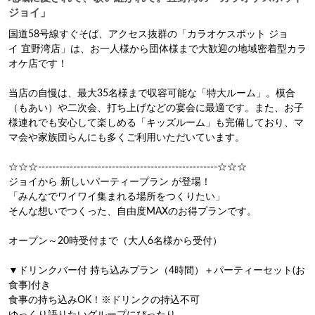
ジョイ」
国道58号線すぐそば、アクセス抜群の「カラオケスポット ジョ
イ 宜野湾店」は、お一人様から団体様まで大歓迎の地域密着型カラ
オケ店です！

当店の自慢は、最大35名様まで収容可能な「特大ルーム」。模合
（もあい）や二次会、打ち上げなどの宴会に最適です。また、お子
様連れでも安心して楽しめる「キッズルーム」も完備しており、マ
マ会や家族団らんにも多くご利用いただいています。

☆☆☆---------------------------------------------------☆☆☆

ジョイから 新しいパーティープラン が登場！

「みんなでワイワイ集まれる場所をつくりたい」

そんな想いでつくった、自由度MAXのお得プランです。

オープン～20時受付まで（大人6名様から受付）

▼ドリンクバー付 持ち込みプラン（4時間）＋パーティーセット(お
食事)付き

食事の持ち込みOK！※ドリンクの持込不可
