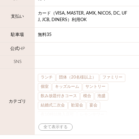
カード（VISA, MASTER, AMX, NICOS, DC, UF
支払い
J, JCB, DINERS）利用OK
駐車場
無料35
公式HP
SNS
ランチ
団体（20名様以上）
ファミリー
個室
キッズルーム
サントリー
飲み放題付きコース
模合
泡盛
カテゴリ
結婚式二次会
歓迎会
宴会
夜10時以降入店可
レモンサワー
大部屋30名
大部屋20名
合コン
オリオンドラフト
カクテル
送別会