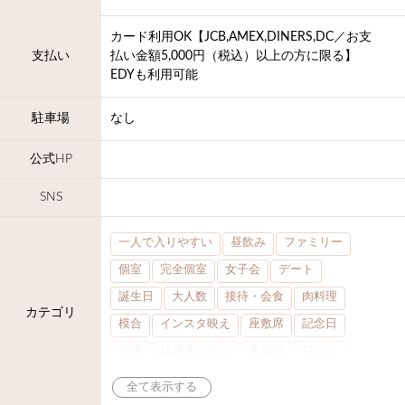
カード利用OK【JCB,AMEX,DINERS,DC／お支
支払い
払い金額5,000円（税込）以上の方に限る】
EDYも利用可能
駐車場
なし
公式HP
SNS
一人で入りやすい
昼飲み
ファミリー
個室
完全個室
女子会
デート
誕生日
大人数
接待・会食
肉料理
カテゴリ
模合
インスタ映え
座敷席
記念日
泡盛
結婚式二次会
半個室
ワイン
ステーキ
歓迎会
宴会