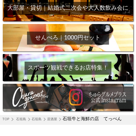
大部屋・貸切｜結婚式二次会や大人数飲み会に
せんべろ｜1000円セット
スポーツ観戦できるお店特集！
石垣牛と海鮮の店 てっぺん
TOP
石垣島
石垣島
居酒屋