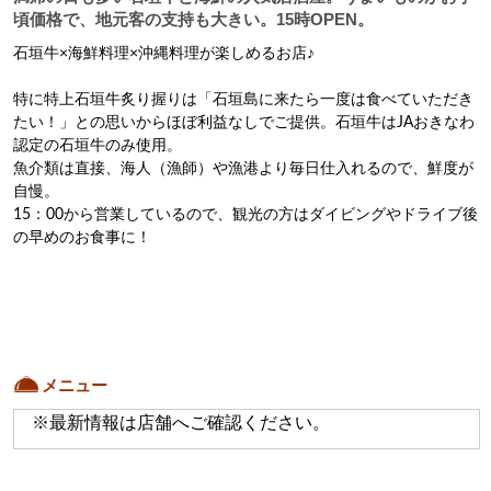
頃価格で、地元客の支持も大きい。15時OPEN。
石垣牛×海鮮料理×沖縄料理が楽しめるお店♪

特に特上石垣牛炙り握りは「石垣島に来たら一度は食べていただき
たい！」との思いからほぼ利益なしでご提供。石垣牛はJAおきなわ
認定の石垣牛のみ使用。

魚介類は直接、海人（漁師）や漁港より毎日仕入れるので、鮮度が
自慢。

15：00から営業しているので、観光の方はダイビングやドライブ後
の早めのお食事に！
メニュー
※最新情報は店舗へご確認ください。