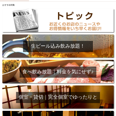
夜10時以降入店可
県産魚
レモンサワー
おすすめ特集
観光客に人気
大部屋30名
カウンター
大部屋20名
落ち着いた空間
4000円台コース
合コン
オリオンドラフト
カクテル
送別会
カード可
厳選日本酒
鮮魚
大衆酒場
生ビール込み飲み放題！
ノンアルコールビール
ウィスキー
掘りごたつ
3000円台コース
焼酎
寿司
和食
沖縄料理
オリオン
海ぶどう
ハッピーアワー
天ぷら
食べ飲み放題｜料金を気にせず♪
沖縄そば
5000円以上コース
石垣牛
キリン
個室・貸切｜完全個室でゆったりと