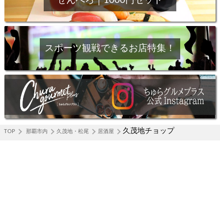
せんべろ｜1000円セット
スポーツ観戦できるお店特集！
久茂地チョップ
TOP
那覇市内
久茂地・松尾
居酒屋