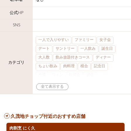
公式HP
SNS
一人で入りやすい
ファミリー
女子会
デート
サントリー
一人飲み
誕生日
大人数
飲み放題付きコース
ディナー
カテゴリ
ちょい飲み
肉料理
模合
記念日
泡盛
ワイン
歓迎会
宴会
夜10時以降入店可
カウンター
貸切可
落ち着いた空間
合コン
カクテル
送別会
ウィスキー
クリスマス
クーポン
県庁前駅周辺
パスタ
久茂地チョップ付近のおすすめ店舗
気軽に一杯
プレミアムモルツ
燻製料理
マトン・ラム肉
洋食
夜12時以降入店可
肉割烹 にく久