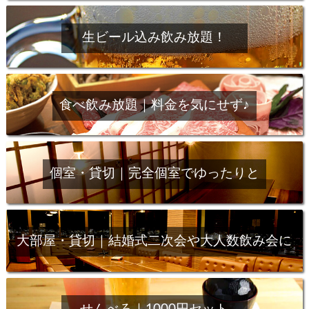
生ビール込み飲み放題！
食べ飲み放題｜料金を気にせず♪
個室・貸切｜完全個室でゆったりと
大部屋・貸切｜結婚式二次会や大人数飲み会に