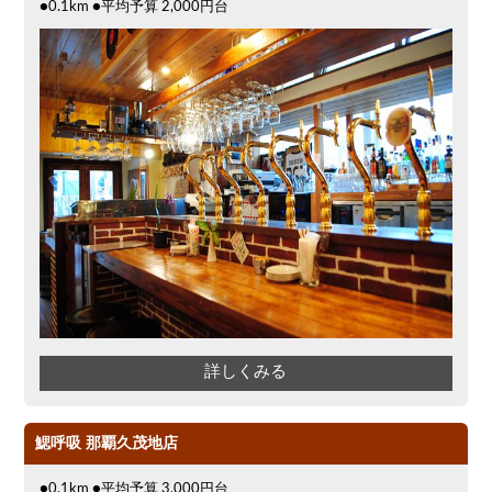
●0.1km ●平均予算 2,000円台
詳しくみる
鰓呼吸 那覇久茂地店
●0.1km ●平均予算 3,000円台