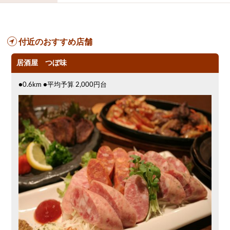
貸切可
オリオンドラフト
カクテル
送別会
大衆酒場
ノンアルコールビール
ウィスキー
テレビ
掘りごたつ
付近のおすすめ店舗
3000円台コース
ピザ
焼酎
寿司
沖縄料理
スイーツ
オリオン
パスタ
居酒屋 つぼ味
プレミアムモルツ
時間無制飲み放題
●0.6km ●平均予算 2,000円台
串揚げ
ホルモン(もつ)
スクリーン
食べ放題
やぎ料理
奥武山公園駅周辺