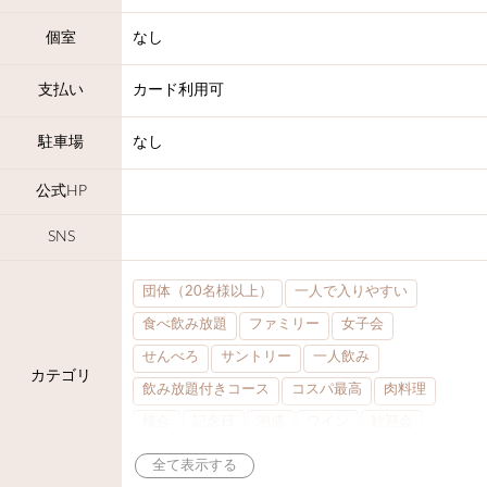
個室
なし
支払い
カード利用可
駐車場
なし
公式HP
SNS
団体（20名様以上）
一人で入りやすい
食べ飲み放題
ファミリー
女子会
せんべろ
サントリー
一人飲み
カテゴリ
飲み放題付きコース
コスパ最高
肉料理
模合
記念日
泡盛
ワイン
歓迎会
宴会
焼鳥
大部屋30名
カウンター