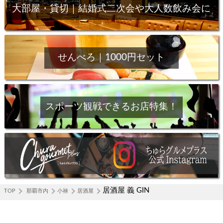
大部屋・貸切｜結婚式二次会や大人数飲み会に
せんべろ｜1000円セット
スポーツ観戦できるお店特集！
居酒屋 義 GIN
TOP
那覇市内
小禄
居酒屋