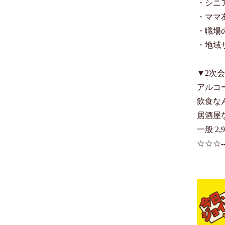
・シニ
・ママ友
・職場
・地域サ
▼2次
アルコ
飲食な
居酒屋
一般 2,9
☆☆☆------