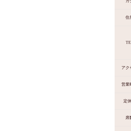
カ
住
TE
アク
営業
定
席