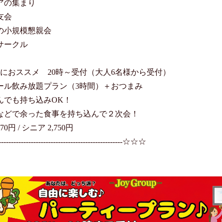
アの集まり

会

の小規模懇親会

ークル

会におススメ　20時～受付（大人6名様から受付）

ール飲み放題プラン（3時間）＋おつまみ

んでも持ち込みOK！

などで余った食事を持ち込んで２次会！

70円 / シニア 2,750円

---------------------------------------------☆☆☆