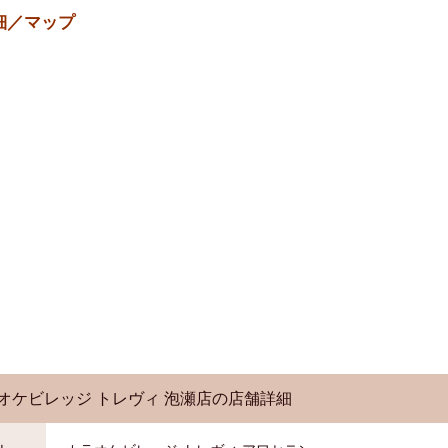
細／マップ
オケビレッジ トレヴィ 泡瀬店
の店舗詳細