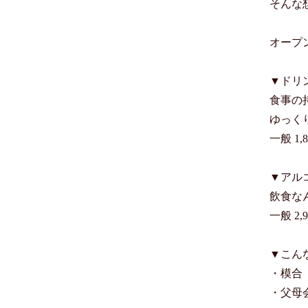
そんな
オープ
▼ドリ
食事の
ゆっく
一般 1,
▼アル
飲食な
一般 2,
▼こん
・模合

・父母会