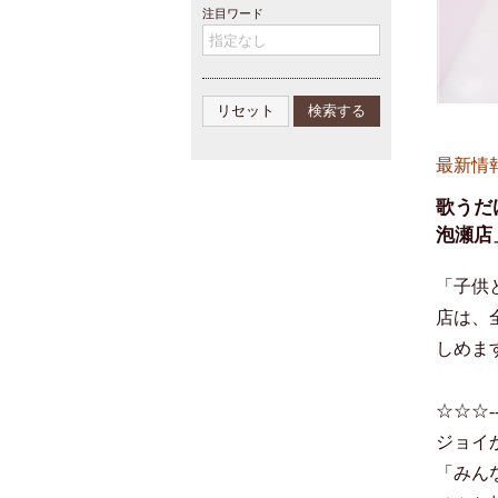
注目ワード
最新情
歌うだ
泡瀬店
「子供
店は、
しめます
☆☆☆------
ジョイ
「みん