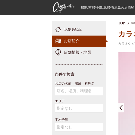
那覇/南部/中部/北部/石垣島の居酒
TOP
中
TOP PAGE
カラ
お店紹介
カラオケビ
店舗情報・地図
条件で検索
お店の名前、場所、料理名
エリア
平均予算