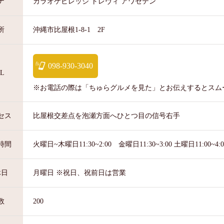
カラオケビレッジ トレヴィ アワセテン
ナ
沖縄市比屋根1-8-1 2F
所
098-930-3040
L
※お電話の際は「ちゅらグルメを見た」とお伝えするとスム
比屋根交差点を泡瀬方面へひとつ目の信号右手
セス
火曜日~木曜日11:30~2:00 金曜日11:30~3:00 土曜日11:00~4
時間
月曜日 ※祝日、祝前日は営業
休日
200
数