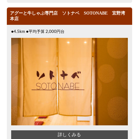
アグーと牛しゃぶ専門店 ソトナベ SOTONABE 宜野湾
本店
●4.5km ●平均予算 2,000円台
詳しくみる