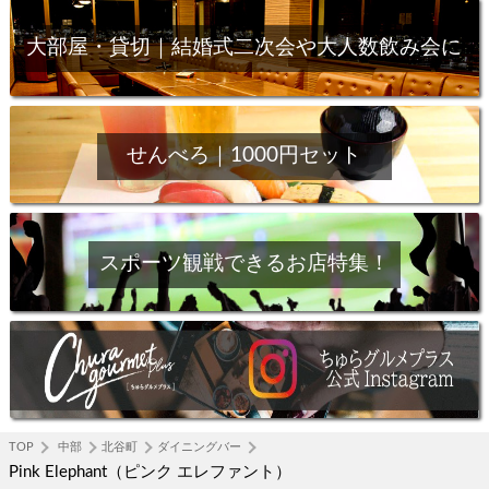
大部屋・貸切｜結婚式二次会や大人数飲み会に
せんべろ｜1000円セット
スポーツ観戦できるお店特集！
TOP
中部
北谷町
ダイニングバー
Pink Elephant（ピンク エレファント）