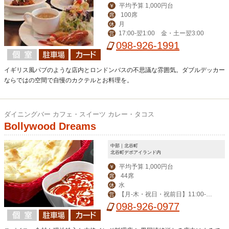
平均予算 1,000円台
￥
100席
席
月
休
17:00-翌1:00 金・土ー翌3:00
営
098-926-1991
イギリス風パブのような店内とロンドンバスの不思議な雰囲気。ダブルデッカー
ならではの空間で自慢のカクテルとお料理を。
ダイニングバー カフェ・スイーツ カレー・タコス
Bollywood Dreams
中部｜北谷町
北谷町デポアイランド内
平均予算 1,000円台
￥
44席
席
水
休
【月-木・祝日・祝前日】11:00-2
営
1:30 【金・土】11:00-21:00
098-926-0977