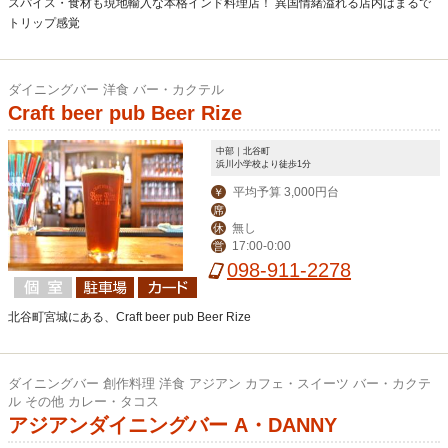
スパイス・食材も現地輸入な本格インド料理店！ 異国情緒溢れる店内はまるで
トリップ感覚
ダイニングバー 洋食 バー・カクテル
Craft beer pub Beer Rize
中部｜北谷町
浜川小学校より徒歩1分
平均予算 3,000円台
￥
席
無し
休
17:00-0:00
営
098-911-2278
北谷町宮城にある、Craft beer pub Beer Rize
ダイニングバー 創作料理 洋食 アジアン カフェ・スイーツ バー・カクテ
ル その他 カレー・タコス
アジアンダイニングバー A・DANNY