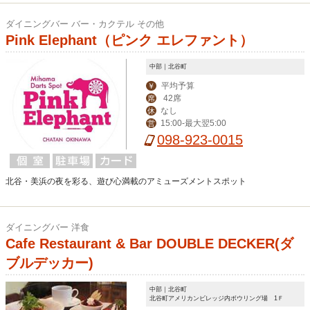
ダイニングバー バー・カクテル その他
Pink Elephant（ピンク エレファント）
中部｜北谷町
平均予算
￥
42席
席
なし
休
15:00-最大翌5:00
営
098-923-0015
北谷・美浜の夜を彩る、遊び心満載のアミューズメントスポット
ダイニングバー 洋食
Cafe Restaurant & Bar DOUBLE DECKER(ダ
ブルデッカー)
中部｜北谷町
北谷町アメリカンビレッジ内ボウリング場 1Ｆ