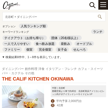
北谷町 × ダイニングバー
人気ランキング順
オプション
ランチ
キーワードランキング
テイクアウト（お持ち帰り）
団体（20名様以上）
一人で入りやすい
食べ飲み放題
昼飲み
オードブル
ファミリー
個室
完全個室
女子会
せんべろ
キッズルーム
安い
デート
▼ 検索結果8件中、1～8件を表示しています。
ダイニングバー 創作料理 洋食 イタリアン・フレンチ カフェ・スイーツ
バー・カクテル その他
THE CALIF KITCHEN OKINAWA
中部｜北谷町
那覇空港より車で約40分 北谷町美浜アメリカンビレ
ッジ内デポアイランドシーサイドビル３F
平均予算 2,000円台
￥
42席
席