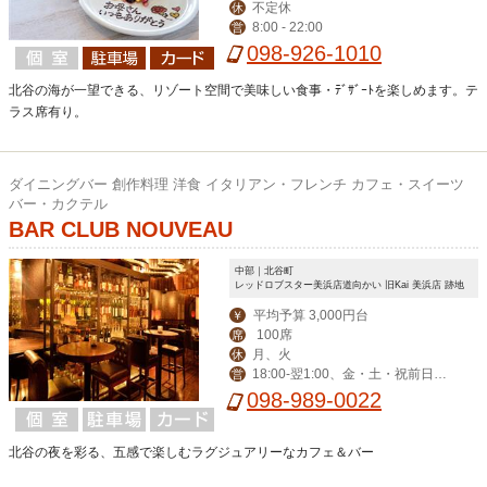
不定休
休
8:00 - 22:00
営
098-926-1010
北谷の海が一望できる、リゾート空間で美味しい食事・ﾃﾞｻﾞｰﾄを楽しめます。テ
ラス席有り。
ダイニングバー 創作料理 洋食 イタリアン・フレンチ カフェ・スイーツ
バー・カクテル
BAR CLUB NOUVEAU
中部｜北谷町
レッドロブスター美浜店道向かい 旧Kai 美浜店 跡地
平均予算 3,000円台
￥
100席
席
月、火
休
18:00-翌1:00、金・土・祝前日17:
営
00-翌1:00
098-989-0022
北谷の夜を彩る、五感で楽しむラグジュアリーなカフェ＆バー