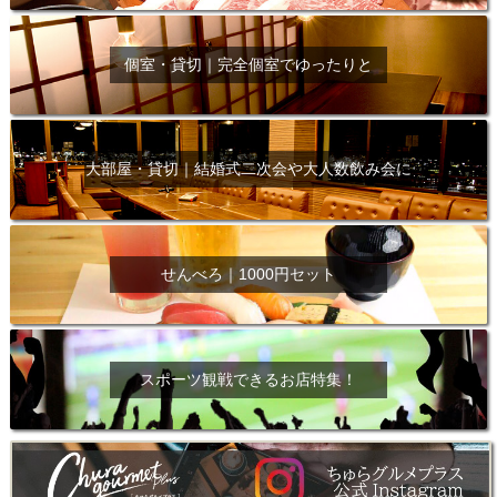
個室・貸切｜完全個室でゆったりと
大部屋・貸切｜結婚式二次会や大人数飲み会に
せんべろ｜1000円セット
スポーツ観戦できるお店特集！