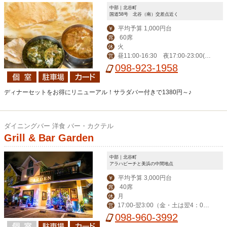
中部｜北谷町
国道58号 北谷（南）交差点近く
平均予算 1,000円台
￥
60席
席
火
休
昼11:00-16:30 夜17:00‐23:00(L
営
O 22:00)、金土24:00（LO 23:00）
098-923-1958
ディナーセットをお得にリニューアル！サラダバー付きで1380円～♪
ダイニングバー 洋食 バー・カクテル
Grill & Bar Garden
中部｜北谷町
アラハビーチと美浜の中間地点
平均予算 3,000円台
￥
40席
席
月
休
17:00-翌3:00（金・土は翌4：00
営
迄） ※ハッピーアワー17:00-19:00
098-960-3992