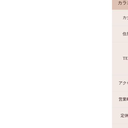
カラ
カ
住
TE
アク
営業
定