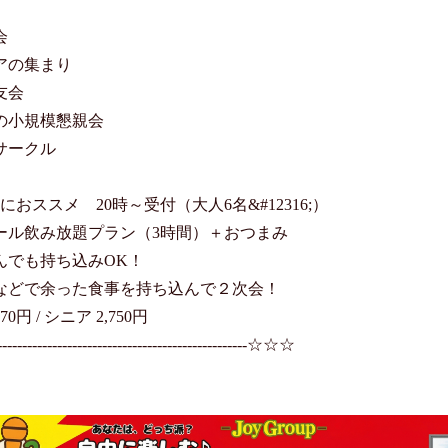


アの集まり

会

の小規模懇親会

ークル

におススメ　20時～受付（大人6名&#12316;）

ール飲み放題プラン（3時間）＋おつまみ

んでも持ち込みOK！

などで余った食事を持ち込んで２次会！

70円 / シニア 2,750円

---------------------------------------------☆☆☆