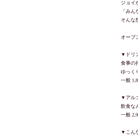
ジョイ
「みん
そんな
オープン
▼ドリ
食事の
ゆっく
一般 1,
▼アル
飲食な
一般 2,
▼こん