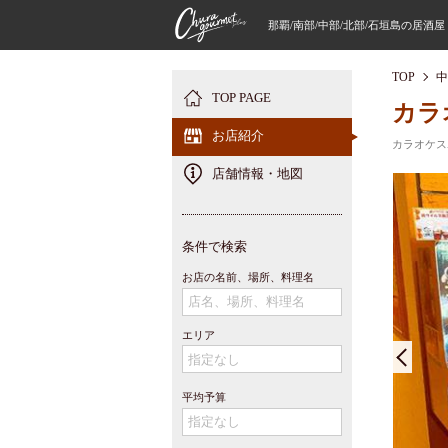
那覇/南部/中部/北部/石垣島の居酒
TOP
中
TOP PAGE
カラ
お店紹介
カラオケス
店舗情報・地図
条件で検索
お店の名前、場所、料理名
エリア
平均予算