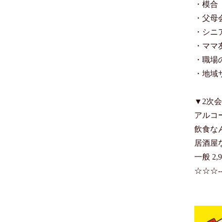
・模合

・父母会
・シニ
・ママ友
・職場
・地域サ
▼2次会
アルコ
飲食な
居酒屋
一般 2,9
☆☆☆------