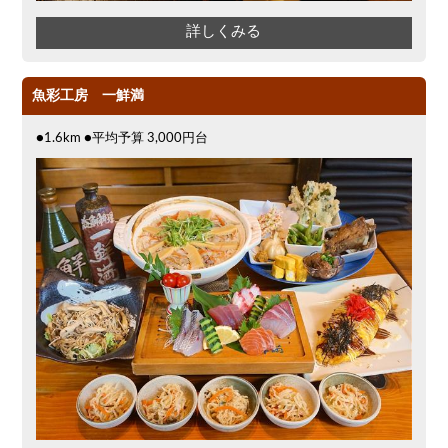
詳しくみる
魚彩工房 一鮮満
●1.6km ●平均予算 3,000円台