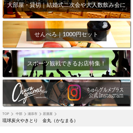
大部屋・貸切｜結婚式二次会や大人数飲み会に
せんべろ｜1000円セット
スポーツ観戦できるお店特集！
TOP
中部
浦添市
居酒屋
琉球炭火やきとり 金丸（かなまる）