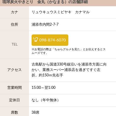
琉球炭火やきとり 金丸（かなまる）
の店舗詳細
カナ
リュウキュウスミビヤキ カナマル
住所
浦添市内間2-7-7
098-874-6070
TEL
※お電話の際は「ちゅらグルメを見た」とお伝えするとス
ムーズです。
古島駅から国道330号線沿いを浦添市方面に向
アクセス
かい、業務スーパー浦添店を過ぎてすぐ左
折。約150ｍ先右手
営業時間
15:00～翌1:00
定休日
なし（年中無休）
席数
38席