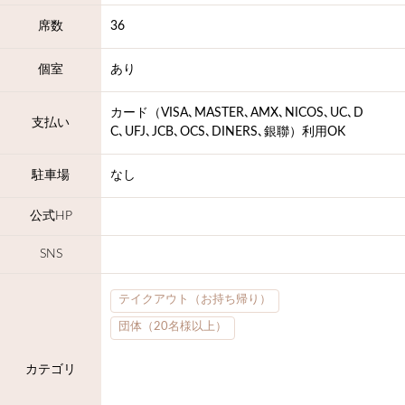
席数
36
個室
あり
カード（VISA､MASTER､AMX､NICOS､UC､D
支払い
C､UFJ､JCB､OCS､DINERS､銀聯）利用OK
駐車場
なし
公式HP
SNS
テイクアウト（お持ち帰り）
団体（20名様以上）
カテゴリ