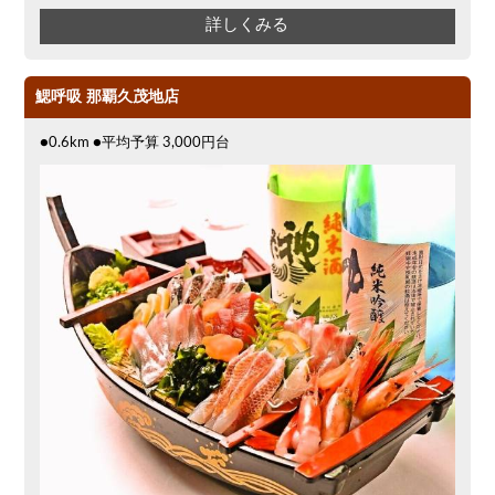
詳しくみる
鰓呼吸 那覇久茂地店
●0.6km ●平均予算 3,000円台