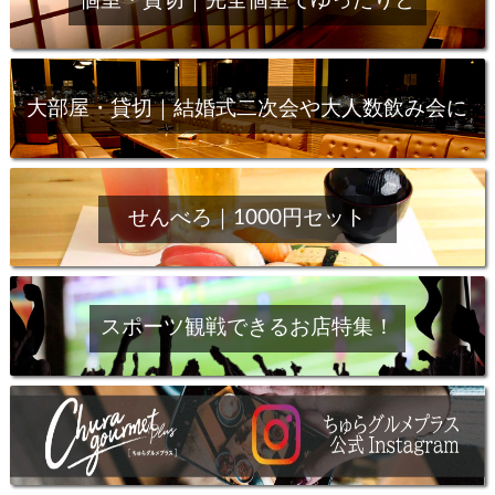
個室・貸切｜完全個室でゆったりと
大部屋・貸切｜結婚式二次会や大人数飲み会に
せんべろ｜1000円セット
スポーツ観戦できるお店特集！