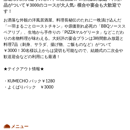
品がついて￥3000のコースが大人気♪ 模合や宴会も大歓迎で
す！
お洒落な外観の洋風居酒屋。料理長秘伝のたれに一晩漬け込んだ
「一羽まるごとローストチキン」や原価割れ必死の「BBQソースス
ペアリブ」、生地から手作りの「PIZZAマルゲリータ」などこだわ
りの名物料理が味わえる。大好評の宴会プランは3時間飲み放題と
料理7品（刺身、サラダ、揚げ物、ご飯ものなど）がついて
￥3000！30名様以上からは貸切も可能なので、結婚式の二次会や
歓送迎会などの利用にも最適！

★テイクアウト情報★

・KUMECHO パック￥1280

・よくばりパック　￥3000
メニュー