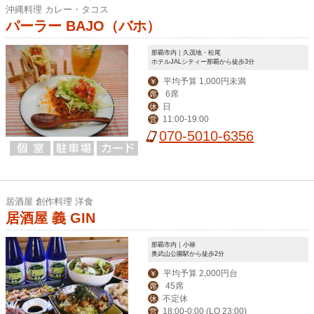
沖縄料理 カレー・タコス
パーラー BAJO（バホ）
那覇市内｜久茂地・松尾
ホテルJALシティー那覇から徒歩3分
平均予算 1,000円未満
￥
6席
席
日
休
11:00-19:00
営
070-5010-6356
居酒屋 創作料理 洋食
居酒屋 義 GIN
那覇市内｜小禄
奥武山公園駅から徒歩2分
平均予算 2,000円台
￥
45席
席
不定休
休
18:00-0:00 (LO 23:00)
営