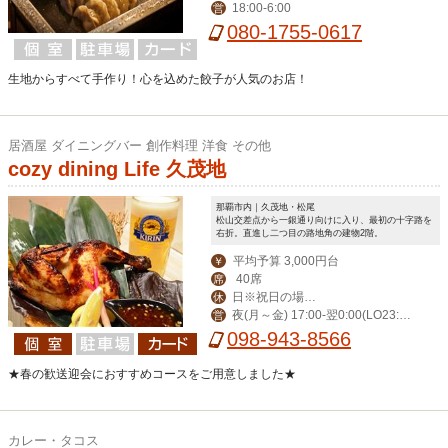
18:00-6:00
営
080-1755-0617
生地からすべて手作り！心を込めた餃子が人気のお店！
居酒屋 ダイニングバー 創作料理 洋食 その他
cozy dining Life 久茂地
那覇市内｜久茂地・松尾
松山交差点から一銀通り向けに入り、最初の十字路を
右折。直進し二つ目の路地角の建物2階。
平均予算 3,000円台
￥
40席
席
日※祝日の場合
休
夜(月～金) 17:00-翌0:00(LO23:3
営
営業。月曜振替休。
0) (土)-翌1:00(LO翌0:30) 昼(月～金) 1
098-943-8566
1:30-14:00(LO13:30)
★春の歓送迎会におすすめコースをご用意しました★
カレー・タコス