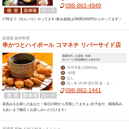
00-23:00（金は-翌1:00）/土・祝前 1
098-863-4949
5:00-翌1:00
17時まで《せんぺろ》やってます♪飲み放題は2時間1800円からやってます！
居酒屋 創作料理
串かつとハイボール コマネチ リバーサイド店
那覇市内｜久茂地・松尾
ゆいレール美栄橋駅から徒歩2分
平均予算 2,000円台
￥
40席
席
なし
休
日～木 15:00-翌1:00 金・土・祝
営
前 15:00-翌3:00
098-862-1441
昼呑みをお探しのあなた！毎日15時から営業してますよ♪女子会や、職場呑み、
もあいまで幅広くお楽しみいただけます♪
居酒屋 和食 お好み焼き・もんじゃ