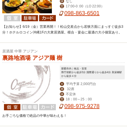
なし
休
17:00-0 :00（LO 22:00）
営
098-863-6501
【お知らせ】6/19（金）営業再開！！松山交差点から若狭方面にまっすぐ徒歩3
分！ホテルロコイン沖縄1Fの大衆居酒屋。模合・宴会に最適の大小個室あり。
居酒屋 中華 アジアン
裏路地酒場 アジア麺 樹
那覇市内｜牧志・安里
県庁前駅から徒歩5分 国際通りから徒歩4分 美栄橋駅
から徒歩４分
平均予算 2,000円台
￥
32席
席
不定休
休
18：00～25：00
営
098-975-9278
お手ごろな価格で絶品の中華が味わえる！