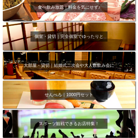
食べ飲み放題｜料金を気にせず♪
個室・貸切｜完全個室でゆったりと
大部屋・貸切｜結婚式二次会や大人数飲み会に
せんべろ｜1000円セット
スポーツ観戦できるお店特集！