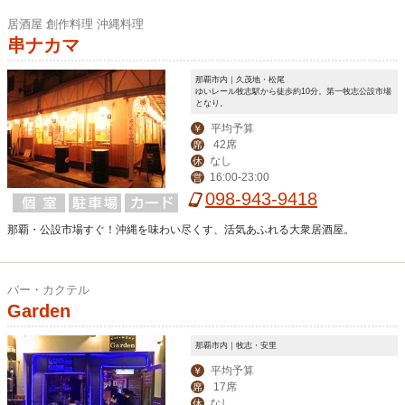
居酒屋 創作料理 沖縄料理
串ナカマ
那覇市内｜久茂地・松尾
ゆいレール牧志駅から徒歩約10分。第一牧志公設市場
となり。
平均予算
￥
42席
席
なし
休
16:00-23:00
営
098-943-9418
那覇・公設市場すぐ！沖縄を味わい尽くす、活気あふれる大衆居酒屋。
バー・カクテル
Garden
那覇市内｜牧志・安里
平均予算
￥
17席
席
なし
休