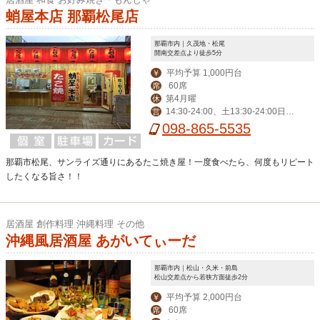
蛸屋本店 那覇松尾店
那覇市内｜久茂地・松尾
開南交差点より徒歩5分
平均予算 1,000円台
￥
60席
席
第4月曜
休
14:30-24:00、土13:30-24:00日1
営
3:30-22:00※なくなり次第終了
098-865-5535
那覇市松尾、サンライズ通りにあるたこ焼き屋！一度食べたら、何度もリピート
したくなる旨さ！！
居酒屋 創作料理 沖縄料理 その他
沖縄風居酒屋 あがいてぃーだ
那覇市内｜松山・久米・前島
松山交差点から若狭方面徒歩2分
平均予算 2,000円台
￥
60席
席