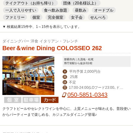
テイクアウト（お持ち帰り）
団体（20名様以上）
一人で入りやすい
食べ飲み放題
昼飲み
オードブル
ファミリー
個室
完全個室
女子会
せんべろ
キッズルーム
安い
デート
▼ 検索結果15件中、1～15件を表示しています。
ダイニングバー 洋食 イタリアン・フレンチ
Beer＆wine Dining COLOSSEO 262
那覇市内｜久茂地・松尾
県庁前駅から徒歩3分程
平均予算 2,000円台
￥
25席
席
不定
休
17:00-24:00(LOフード23:00､ドリ
営
ンク23:30)
050-5851-0343
クラフトビールやセレクトワインを中心に、上質メニューが味わえる。普段使い
からパーティーまで楽しめる、カジュアルダイニング登場♪