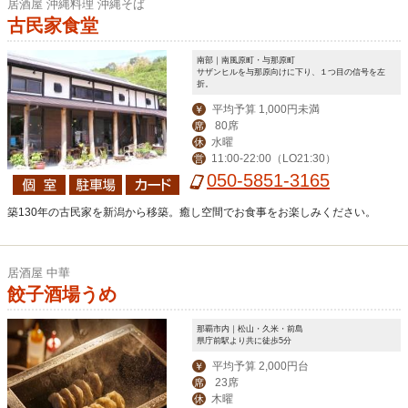
居酒屋 沖縄料理 沖縄そば
古民家食堂
南部｜南風原町・与那原町
サザンヒルを与那原向けに下り、１つ目の信号を左
折。
平均予算 1,000円未満
￥
80席
席
水曜
休
11:00-22:00（LO21:30）
営
050-5851-3165
築130年の古民家を新潟から移築。癒し空間でお食事をお楽しみください。
居酒屋 中華
餃子酒場うめ
那覇市内｜松山・久米・前島
県庁前駅より共に徒歩5分
平均予算 2,000円台
￥
23席
席
木曜
休