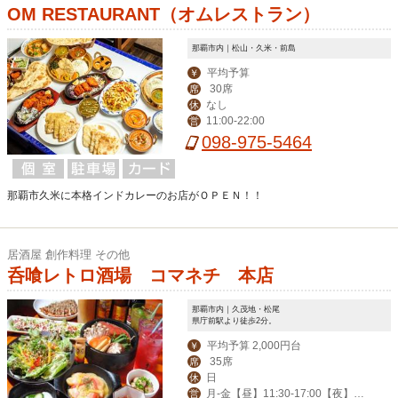
OM RESTAURANT（オムレストラン）
那覇市内｜松山・久米・前島
平均予算
￥
30席
席
なし
休
11:00-22:00
営
098-975-5464
那覇市久米に本格インドカレーのお店がＯＰＥＮ！！
居酒屋 創作料理 その他
呑喰レトロ酒場 コマネチ 本店
那覇市内｜久茂地・松尾
県庁前駅より徒歩2分。
平均予算 2,000円台
￥
35席
席
日
休
月-金【昼】11:30-17:00【夜】17:
営