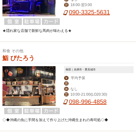
18:00-翌3:00
営
090-3325-5631
★隠れ家な店舗で新鮮な馬肉が味わえる★
和食 その他
鮨 びたろう
南部｜糸満市・豊見城市
平均予算
￥
席
なし
休
10:00-21:00(LO20:30)
営
098-996-4858
◇◆沖縄の魚に手間を加えて作り上げた沖縄生まれの寿司処◇◆