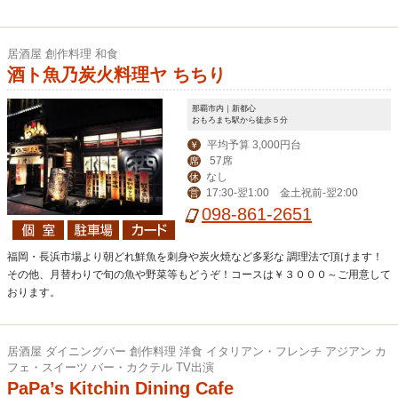
居酒屋 創作料理 和食
酒ト魚乃炭火料理ヤ ちちり
那覇市内｜新都心
おもろまち駅から徒歩５分
平均予算 3,000円台
￥
57席
席
なし
休
17:30‐翌1:00 金土祝前-翌2:00
営
098-861-2651
福岡・長浜市場より朝どれ鮮魚を刺身や炭火焼など多彩な 調理法で頂けます！
その他、月替わりで旬の魚や野菜等もどうぞ！コースは￥３０００～ご用意して
おります。
居酒屋 ダイニングバー 創作料理 洋食 イタリアン・フレンチ アジアン カ
フェ・スイーツ バー・カクテル TV出演
PaPa’s Kitchin Dining Cafe