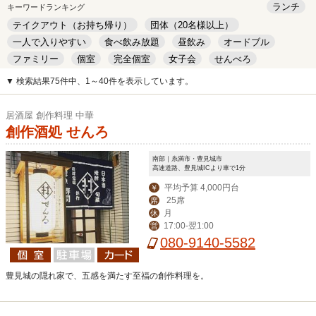
ランチ
キーワードランキング
テイクアウト（お持ち帰り）
団体（20名様以上）
一人で入りやすい
食べ飲み放題
昼飲み
オードブル
ファミリー
個室
完全個室
女子会
せんべろ
キッズルーム
安い
デート
▼ 検索結果75件中、1～40件を表示しています。
居酒屋 創作料理 中華
創作酒処 せんろ
南部｜糸満市・豊見城市
高速道路、豊見城ICより車で1分
平均予算 4,000円台
￥
25席
席
月
休
17:00-翌1:00
営
080-9140-5582
豊見城の隠れ家で、五感を満たす至福の創作料理を。