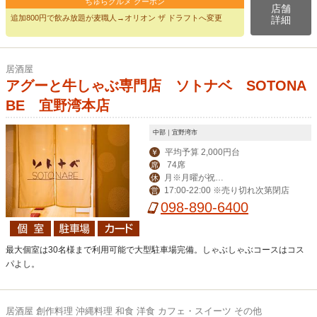
ちゅらグルメ クーポン
店舗
追加800円で飲み放題が麦職人→オリオン ザ ドラフトへ変更
詳細
居酒屋
アグーと牛しゃぶ専門店 ソトナベ SOTONA
BE 宜野湾本店
中部｜宜野湾市
平均予算 2,000円台
￥
74席
席
月※月曜が祝日
休
17:00-22:00 ※売り切れ次第閉店
営
の場合は火曜が定休
098-890-6400
最大個室は30名様まで利用可能で大型駐車場完備。しゃぶしゃぶコースはコス
パよし。
居酒屋 創作料理 沖縄料理 和食 洋食 カフェ・スイーツ その他