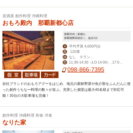
居酒屋 創作料理 沖縄料理
おもろ殿内 那覇新都心店
那覇市内｜新都心
那覇国際高校近く。徒歩1分
平均予算 4,000円台
￥
120席
席
なし ※ランチ
休
11:30-14:30（LO 14:00）, 17:00-
営
タイムのみ1月1日～
24:00（LO 23:00）
098-866-7395
3日まで休業致しま
す。
自社ブランドのおもろアグーをはじめ、地元の新鮮野菜や魚介類をふんだんに使
った創作うちなー料理の数々が並ぶ。充実した個室は最大40名様まで対応可
能！30台の大駐車場も完備！
創作料理 沖縄料理 和食 洋食
なりた家