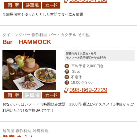
全部屋個室！ゆったりとした空間で食べ飲み放題！
ダイニングバー 創作料理 バー・カクテル その他
Bar HAMMOCK
那覇市内｜久茂地・松尾
モノレール美栄橋駅から徒歩2分
平均予算 2,000円台
￥
35席
席
不定休
休
19:00-翌3:00
営
098-869-2229
おなかいっぱいフード+3時間飲み放題 3300円(税込)がオススメ！1件目からご
利用いただける本格BARです！
居酒屋 創作料理 沖縄料理