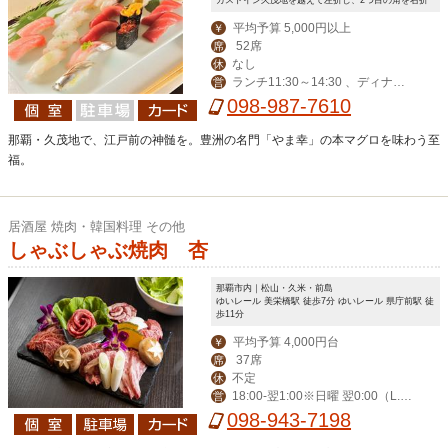
平均予算 5,000円以上
￥
52席
席
なし
休
ランチ11:30～14:30 、ディナー1
営
7:00～0:00（LO23:00)
098-987-7610
那覇・久茂地で、江戸前の神髄を。豊洲の名門「やま幸」の本マグロを味わう至
福。
居酒屋 焼肉・韓国料理 その他
しゃぶしゃぶ焼肉 杏
那覇市内｜松山・久米・前島
ゆいレール 美栄橋駅 徒歩7分 ゆいレール 県庁前駅 徒
歩11分
平均予算 4,000円台
￥
37席
席
不定
休
18:00-翌1:00※日曜 翌0:00（L.O
営
料理60分前・飲み物30分前）
098-943-7198