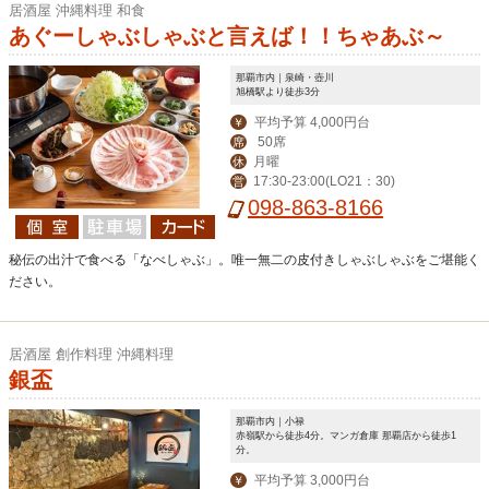
居酒屋 沖縄料理 和食
あぐーしゃぶしゃぶと言えば！！ちゃあぶ～
那覇市内｜泉崎・壺川
旭橋駅より徒歩3分
平均予算 4,000円台
￥
50席
席
月曜
休
17:30-23:00(LO21：30)
営
098-863-8166
秘伝の出汁で食べる「なべしゃぶ」。唯一無二の皮付きしゃぶしゃぶをご堪能く
ださい。
居酒屋 創作料理 沖縄料理
銀盃
那覇市内｜小禄
赤嶺駅から徒歩4分。マンガ倉庫 那覇店から徒歩1
分。
平均予算 3,000円台
￥