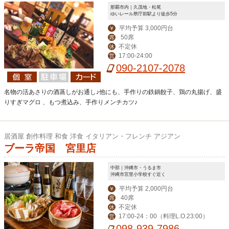
那覇市内｜久茂地・松尾
ゆいレール県庁前駅より徒歩5分
平均予算 3,000円台
￥
50席
席
不定休
休
17:00-24:00
営
090-2107-2078
名物の活あさりの酒蒸しがお通し♪他にも、手作りの鉄鍋餃子、鶏の丸揚げ、盛
りすぎマグロ 、もつ煮込み、手作りメンチカツ♪
居酒屋 創作料理 和食 洋食 イタリアン・フレンチ アジアン
ブーラ帝国 宮里店
中部｜沖縄市・うるま市
沖縄市宮里小学校すぐ近く
平均予算 2,000円台
￥
40席
席
不定休
休
17:00-24：00（料理L.O.23:00）
営
098-939-7986