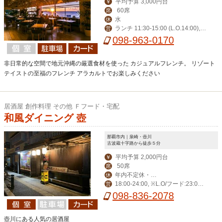
平均予算 3,000円台
￥
60席
席
水
休
ランチ 11:30-15:00 (L.O.14:00),デ
営
ィナー 17:30-23:00 (L.O.21:00)
098-963-0170
非日常的な空間で地元沖縄の厳選食材を使った カジュアルフレンチ。 リゾート
テイストの至福のフレンチ アラカルトでお楽しみください
居酒屋 創作料理 その他 Ｆフード・宅配
和風ダイニング 壺
那覇市内｜泉崎・壺川
古波蔵十字路から徒歩５分
平均予算 2,000円台
￥
50席
席
年内不定休・お
休
18:00-24:00, ※L.O/フード:23:0
営
盆・大晦日・正月三
0・ドリンク:23:30
098-836-2078
が日
壺川にある人気の居酒屋