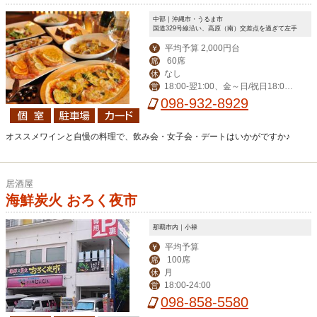
中部｜沖縄市・うるま市
国道329号線沿い、高原（南）交差点を過ぎて左手
平均予算 2,000円台
￥
60席
席
なし
休
18:00‐翌1:00、金～日/祝日18:00-
営
翌2:00
098-932-8929
オススメワインと自慢の料理で、飲み会・女子会・デートはいかがですか♪
居酒屋
海鮮炭火 おろく夜市
那覇市内｜小禄
平均予算
￥
100席
席
月
休
18:00-24:00
営
098-858-5580