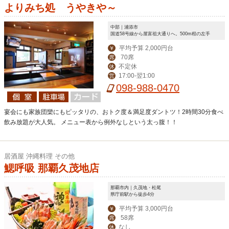
よりみち処 うやきや～
中部｜浦添市
国道58号線から屋富祖大通りへ。500m程の左手
平均予算 2,000円台
￥
70席
席
不定休
休
17:00-翌1:00
営
098-988-0470
宴会にも家族団欒にもピッタリの、おトク度＆満足度ダントツ！2時間30分食べ
飲み放題が大人気。 メニュー表から例外なしという太っ腹！！
居酒屋 沖縄料理 その他
鰓呼吸 那覇久茂地店
那覇市内｜久茂地・松尾
県庁前駅から徒歩4分
平均予算 3,000円台
￥
58席
席
なし
休