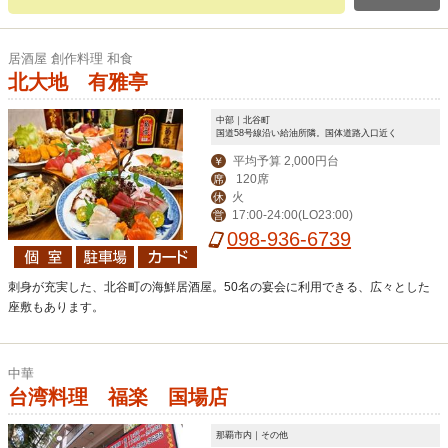
居酒屋 創作料理 和食
北大地 有雅亭
中部｜北谷町
国道58号線沿い給油所隣。国体道路入口近く
平均予算 2,000円台
￥
120席
席
火
休
17:00-24:00(LO23:00)
営
098-936-6739
刺身が充実した、北谷町の海鮮居酒屋。50名の宴会に利用できる、広々とした
座敷もあります。
中華
台湾料理 福楽 国場店
那覇市内｜その他