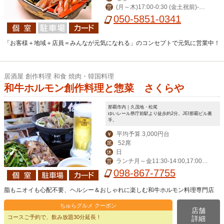
(月～木)17:00-0:30 (金土祝前)‐翌
営
1:00(日)‐0:00
050-5851-0341
「お客様＋地域＋店員＝みんなが元気になれる」のコンセプトで元気に営業中！
居酒屋 創作料理 和食 焼肉・韓国料理
和牛ホルモン創作料理と惣菜 さくらや
那覇市内｜久茂地・松尾
ゆいレール県庁前駅より徒歩約2分。JEI那覇ビル裏
手。
平均予算 3,000円台
￥
52席
席
日
休
ランチ月～金11:30-14:00,17:00-2
営
4:00（LO 23:00）,祝日17:00-24:00
098-867-7755
（LO 23:00)
脂もニオイも心配不要、ヘルシー＆おしゃれに楽しむ和牛ホルモン料理専門店
ちゅらグルメ クーポン
店舗
コースご予約で、飲み放題30分延長！
詳細