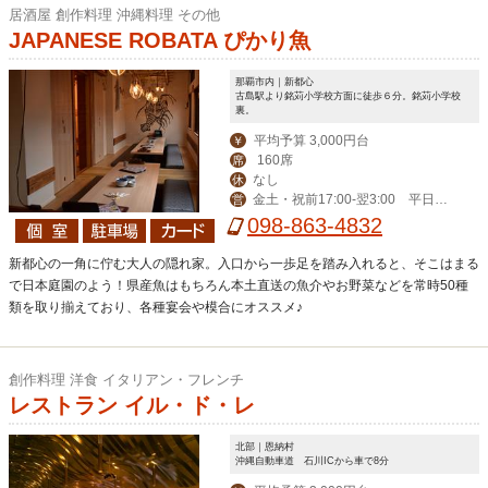
居酒屋 創作料理 沖縄料理 その他
JAPANESE ROBATA ぴかり魚
那覇市内｜新都心
古島駅より銘苅小学校方面に徒歩６分。銘苅小学校
裏。
平均予算 3,000円台
￥
160席
席
なし
休
金土・祝前17:00-翌3:00 平日17:
営
00-翌2:00
098-863-4832
新都心の一角に佇む大人の隠れ家。入口から一歩足を踏み入れると、そこはまる
で日本庭園のよう！県産魚はもちろん本土直送の魚介やお野菜などを常時50種
類を取り揃えており、各種宴会や模合にオススメ♪
創作料理 洋食 イタリアン・フレンチ
レストラン イル・ド・レ
北部｜恩納村
沖縄自動車道 石川ICから車で8分