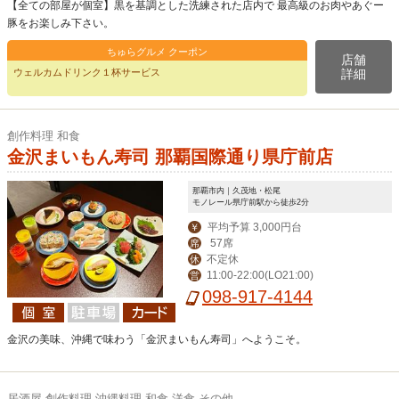
【全ての部屋が個室】黒を基調とした洗練された店内で 最高級のお肉やあぐー
豚をお楽しみ下さい。
ちゅらグルメ クーポン
店舗
ウェルカムドリンク１杯サービス
詳細
創作料理 和食
金沢まいもん寿司 那覇国際通り県庁前店
那覇市内｜久茂地・松尾
モノレール県庁前駅から徒歩2分
平均予算 3,000円台
￥
57席
席
不定休
休
11:00-22:00(LO21:00)
営
098-917-4144
金沢の美味、沖縄で味わう「金沢まいもん寿司」へようこそ。
居酒屋 創作料理 沖縄料理 和食 洋食 その他