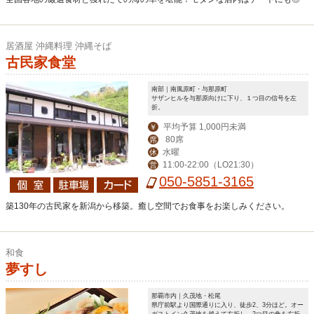
居酒屋 沖縄料理 沖縄そば
古民家食堂
南部｜南風原町・与那原町
サザンヒルを与那原向けに下り、１つ目の信号を左
折。
平均予算 1,000円未満
￥
80席
席
水曜
休
11:00-22:00（LO21:30）
営
050-5851-3165
築130年の古民家を新潟から移築。癒し空間でお食事をお楽しみください。
和食
夢すし
那覇市内｜久茂地・松尾
県庁前駅より国際通りに入り、徒歩2、3分ほど。オー
ガストイン久茂地を越えて左折し、2つ目の角を右折