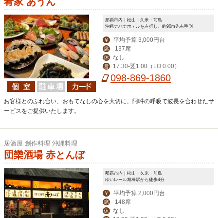
肴家 あうん
那覇市内｜松山・久米・前島
沖縄ナハナホテルを左折し、約90m先右手側
平均予算 3,000円台
￥
137席
席
なし
休
17:30-翌1:00（LO 0:00）
営
098-869-1860
お客様とのふれ合い、おもてなしの心を大切に、阿吽の呼吸で波長を合わせたサ
ービスをご提供いたします。
居酒屋 創作料理 沖縄料理
団欒酒場 赤とんぼ
那覇市内｜松山・久米・前島
ゆいレール旭橋駅から徒歩4分
平均予算 2,000円台
￥
148席
席
なし
休