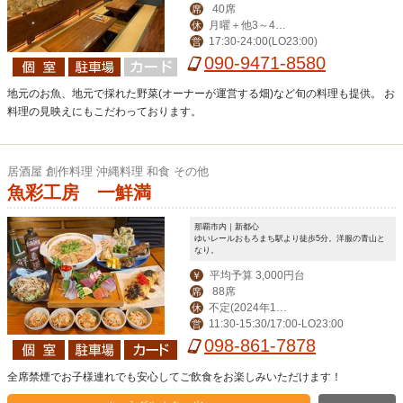
40席
席
月曜＋他3～4日
休
17:30-24:00(LO23:00)
営
変動でお休み
090-9471-8580
地元のお魚、地元で採れた野菜(オーナーが運営する畑)など旬の料理も提供。 お
料理の見映えにもこだわっております。
居酒屋 創作料理 沖縄料理 和食 その他
魚彩工房 一鮮満
那覇市内｜新都心
ゆいレールおもろまち駅より徒歩5分。洋服の青山と
なり。
平均予算 3,000円台
￥
88席
席
不定(2024年12
休
11:30-15:30/17:00-LO23:00
営
月31日はお休み,202
098-861-7878
5年1月1日はランチ
のみお休み)
全席禁煙でお子様連れでも安心してご飲食をお楽しみいただけます！