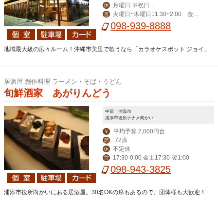
月曜日 ※祝日、
休
火曜日~木曜日11:30~2:00 金曜
営
祝前日は営業
日11:30~3:00 土曜日11:00~4:00 日
098-939-8888
曜日・祝日11:00~2:00
地域最大級の広々ルーム！沖縄市美里で歌うなら「カラオケスポット ジョイ」
居酒屋 創作料理 ラーメン・そば・うどん
旬鮮酒家 あがりんどう
中部｜浦添市
浦添市役所ナナメ向かい
平均予算 2,000円台
￥
72席
席
不定休
休
17:30-0:00 金土17:30-翌1:00
営
098-943-3825
浦添市役所向かいにある居酒屋。30名OKの席もあるので、団体様も大歓迎！