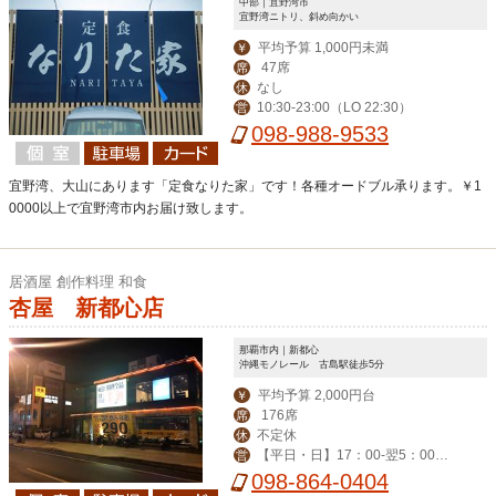
中部｜宜野湾市
宜野湾ニトリ、斜め向かい
平均予算 1,000円未満
￥
47席
席
なし
休
10:30-23:00（LO 22:30）
営
098-988-9533
宜野湾、大山にあります「定食なりた家」です！各種オードブル承ります。￥1
0000以上で宜野湾市内お届け致します。
居酒屋 創作料理 和食
杏屋 新都心店
那覇市内｜新都心
沖縄モノレール 古島駅徒歩5分
平均予算 2,000円台
￥
176席
席
不定休
休
【平日・日】17：00-翌5：00
営
【金・土】-翌6：00
098-864-0404