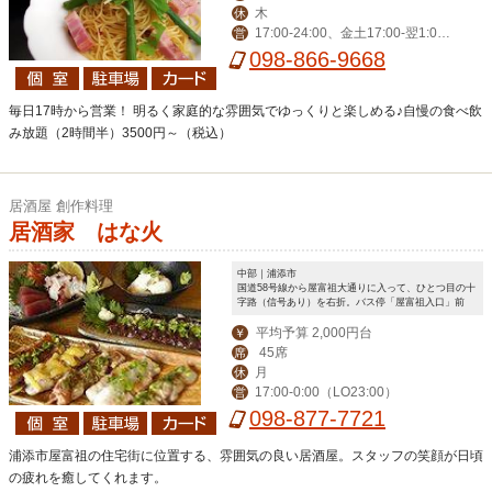
木
休
17:00-24:00、金土17:00-翌1:0
営
0、日17:00-23:00
098-866-9668
毎日17時から営業！ 明るく家庭的な雰囲気でゆっくりと楽しめる♪自慢の食べ飲
み放題（2時間半）3500円～（税込）
居酒屋 創作料理
居酒家 はな火
中部｜浦添市
国道58号線から屋富祖大通りに入って、ひとつ目の十
字路（信号あり）を右折。バス停「屋富祖入口」前
平均予算 2,000円台
￥
45席
席
月
休
17:00-0:00（LO23:00）
営
098-877-7721
浦添市屋富祖の住宅街に位置する、雰囲気の良い居酒屋。スタッフの笑顔が日頃
の疲れを癒してくれます。