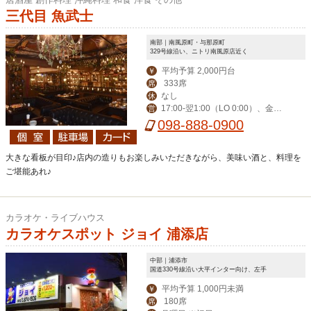
三代目 魚武士
南部｜南風原町・与那原町
329号線沿い、ニトリ南風原店近く
平均予算 2,000円台
￥
333席
席
なし
休
17:00-翌1:00（LO 0:00）、金土
営
祝前17:00-翌2:00（LO 翌1:00）
098-888-0900
大きな看板が目印♪店内の造りもお楽しみいただきながら、美味い酒と、料理を
ご堪能あれ♪
カラオケ・ライブハウス
カラオケスポット ジョイ 浦添店
中部｜浦添市
国道330号線沿い大平インター向け、左手
平均予算 1,000円未満
￥
180席
席