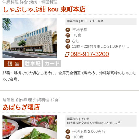
沖縄料理 洋食 焼肉・韓国料理
しゃぶしゃぶ紺 kou 東町本店
那覇市内｜松山・久米・前島
平均予算
￥
78席
席
なし
休
11時～22時(食事L.O.21:00/ドリン
営
クL.O.21:30)※11時～14時まではラン
098-917-3200
チメニューご用意
那覇・旭橋での大切なご接待に。全席完全個室で味わう、沖縄最高峰のしゃぶし
ゃぶ会席。
居酒屋 創作料理 沖縄料理 和食
あぱらぎ曙店
那覇市内｜その他
58号線安謝交差点を泊港向けに左折し左手
平均予算 2,000円台
￥
100席
席