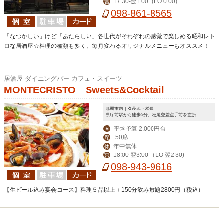
17:30-翌1:00（LO 0:00）
営
098-861-8565
「なつかしい」けど「あたらしい」各世代がそれぞれの感覚で楽しめる昭和レト
ロな居酒屋☆料理の種類も多く、毎月変わるオリジナルメニューもオススメ！
居酒屋 ダイニングバー カフェ・スイーツ
MONTECRISTO Sweets&Cocktail
那覇市内｜久茂地・松尾
県庁前駅から徒歩5分。松尾交差点手前を左折
平均予算 2,000円台
￥
50席
席
年中無休
休
18:00-翌3:00 （LO 翌2:30)
営
098-943-9616
【生ビール込み宴会コース】料理５品以上＋150分飲み放題2800円（税込）