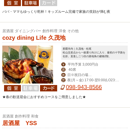
パパ・ママもゆっくり乾杯！キッズルーム完備で家族の笑顔が弾む夜
居酒屋 ダイニングバー 創作料理 洋食 その他
cozy dining Life 久茂地
那覇市内｜久茂地・松尾
松山交差点から一銀通り向けに入り、最初の十字路を
右折。直進し二つ目の路地角の建物2階。
平均予算 3,000円台
￥
40席
席
日※祝日の場合
休
夜(月～金) 17:00-翌0:00(LO23:3
営
営業。月曜振替休。
0) (土)-翌1:00(LO翌0:30) 昼(月～金) 1
098-943-8566
1:30-14:00(LO13:30)
★春の歓送迎会におすすめコースをご用意しました★
居酒屋 創作料理 和食
居酒屋 YSS