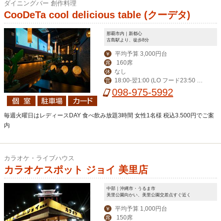
ダイニングバー 創作料理
CooDeTa cool delicious table (クーデタ)
那覇市内｜新都心
古島駅より、徒歩8分
平均予算 3,000円台
￥
160席
席
なし
休
18:00-翌1:00 (LO フード23:50 ド
営
リンク0:20) 金土祝前18:00-翌2:00 (L
098-975-5992
Oフード0:50 ドリンク1:20)
毎週火曜日はレディースDAY 食べ飲み放題3時間 女性1名様 税込3.500円でご案
内
カラオケ・ライブハウス
カラオケスポット ジョイ 美里店
中部｜沖縄市・うるま市
美里公園向かい、美里公園交差点すぐ近く
平均予算 1,000円台
￥
150席
席