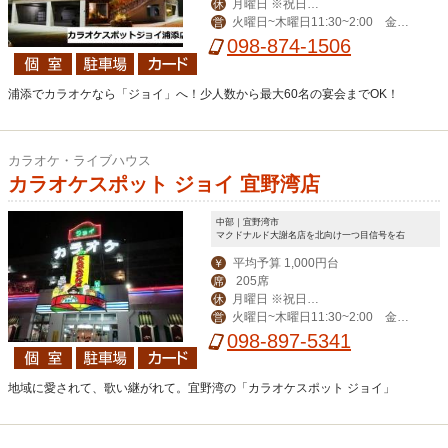
月曜日 ※祝日、
休
火曜日~木曜日11:30~2:00 金曜
営
祝前日は営業
日11:30~3:00 土曜日11:00~4:00 日
098-874-1506
曜日・祝日11:00~2:00
浦添でカラオケなら「ジョイ」へ！少人数から最大60名の宴会までOK！
カラオケ・ライブハウス
カラオケスポット ジョイ 宜野湾店
中部｜宜野湾市
マクドナルド大謝名店を北向け一つ目信号を右
平均予算 1,000円台
￥
205席
席
月曜日 ※祝日、
休
火曜日~木曜日11:30~2:00 金曜
営
祝前日は営業
日11:30~3:00 土曜日11:00~4:00 日
098-897-5341
曜日・祝日11:00~2:00
地域に愛されて、歌い継がれて。宜野湾の「カラオケスポット ジョイ」