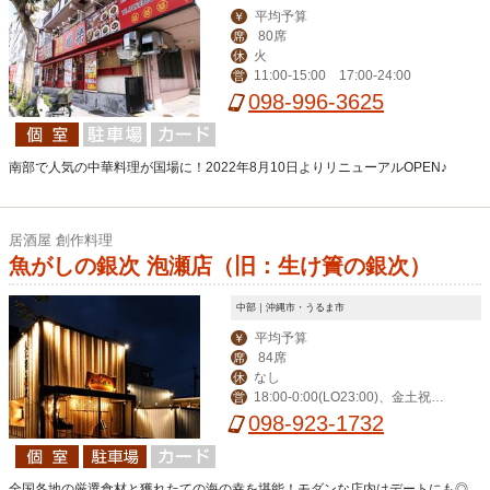
平均予算
￥
80席
席
火
休
11:00-15:00 17:00-24:00
営
098-996-3625
南部で人気の中華料理が国場に！2022年8月10日よりリニューアルOPEN♪
居酒屋 創作料理
魚がしの銀次 泡瀬店（旧：生け簀の銀次）
中部｜沖縄市・うるま市
平均予算
￥
84席
席
なし
休
18:00-0:00(LO23:00)、金土祝前1
営
8:00-1:00(0:00)
098-923-1732
全国各地の厳選食材と獲れたての海の幸を堪能！モダンな店内はデートにも◎