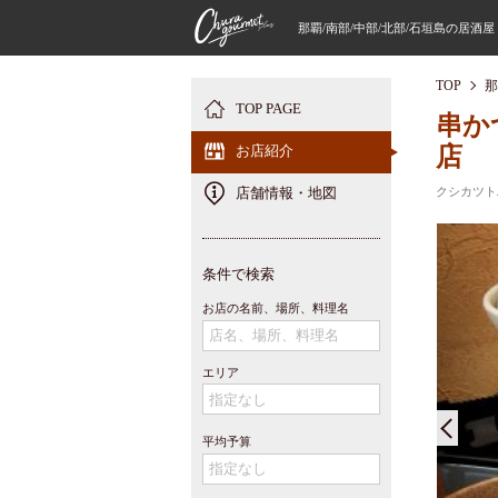
那覇/南部/中部/北部/石垣島の居酒
TOP
那
TOP PAGE
串か
お店紹介
店
店舗情報・地図
クシカツト
条件で検索
お店の名前、場所、料理名
エリア
平均予算