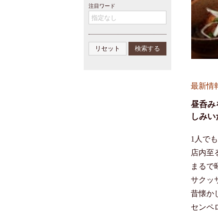
注目ワード
最新情
昼呑み
しみい
1人で
店内至
まるで
サクッ
昔懐か
センペ