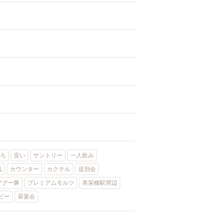
ろ
安い
サントリー
一人飲み
気
カウンター
カクテル
送別会
アグー豚
プレミアムモルツ
美栄橋駅周辺
ピー
昼宴会