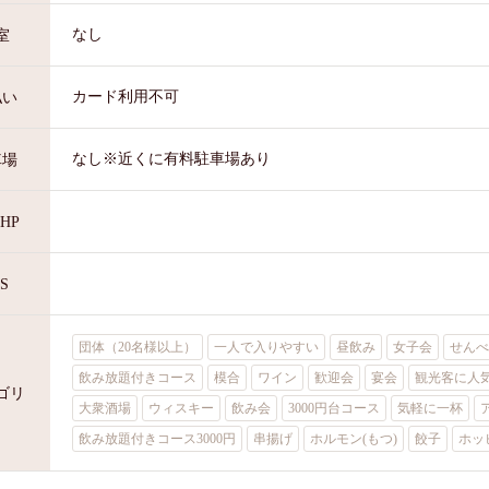
なし
室
カード利用不可
払い
なし※近くに有料駐車場あり
車場
HP
S
団体（20名様以上）
一人で入りやすい
昼飲み
女子会
せんべ
飲み放題付きコース
模合
ワイン
歓迎会
宴会
観光客に人
ゴリ
大衆酒場
ウィスキー
飲み会
3000円台コース
気軽に一杯
飲み放題付きコース3000円
串揚げ
ホルモン(もつ)
餃子
ホッ