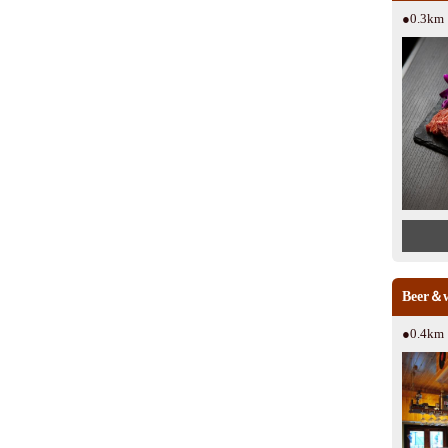
●0.3k
Beer＆w
●0.4k