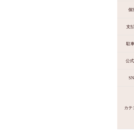
個
支
駐
公式
SN
カテ