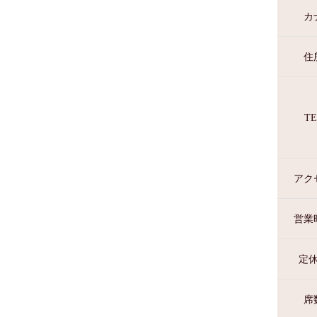
カ
住
TE
アク
営業
定
席