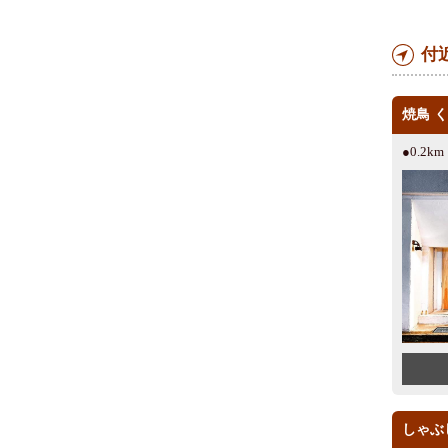
付
焼鳥 
●0.2k
しゃぶ