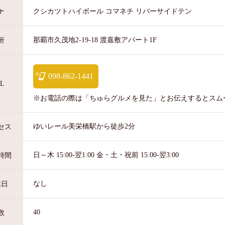
クシカツトハイボール コマネチ リバーサイドテン
ナ
那覇市久茂地2-19-18 渡嘉敷アパート1F
所
098-862-1441
L
※お電話の際は「ちゅらグルメを見た」とお伝えするとスム
ゆいレール美栄橋駅から徒歩2分
セス
日～木 15:00-翌1:00 金・土・祝前 15:00-翌3:00
時間
なし
休日
40
数