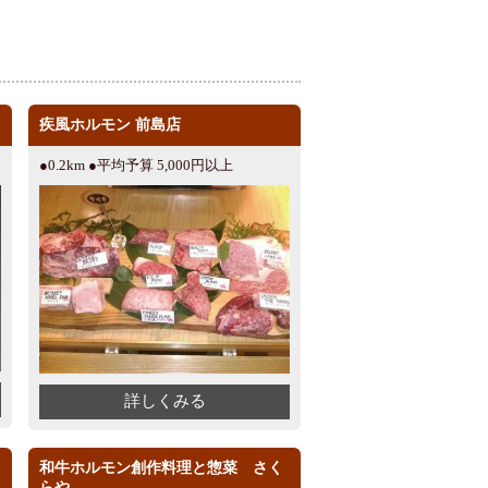
疾風ホルモン 前島店
●0.2km ●平均予算 5,000円以上
詳しくみる
和牛ホルモン創作料理と惣菜 さく
らや