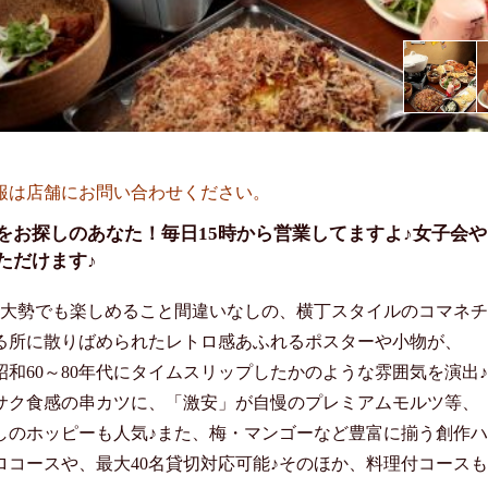
報は店舗にお問い合わせください。
をお探しのあなた！毎日15時から営業してますよ♪女子会
ただけます♪
も大勢でも楽しめること間違いなしの、横丁スタイルのコマネチ2
る所に散りばめられたレトロ感あふれるポスターや小物が、

昭和60～80年代にタイムスリップしたかのような雰囲気を演出♪

サク食感の串カツに、「激安」が自慢のプレミアムモルツ等、

しのホッピーも人気♪また、梅・マンゴーなど豊富に揃う創作ハ
ロコースや、最大40名貸切対応可能♪そのほか、料理付コースも