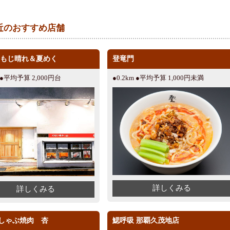
近のおすすめ店舗
くもじ晴れ＆夏めく
登竜門
m ●平均予算 2,000円台
●0.2km ●平均予算 1,000円未満
詳しくみる
詳しくみる
しゃぶ焼肉 杏
鰓呼吸 那覇久茂地店