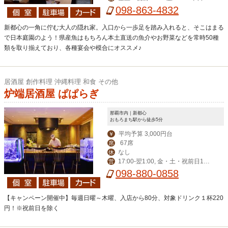
00-翌2:00
098-863-4832
新都心の一角に佇む大人の隠れ家。入口から一歩足を踏み入れると、そこはまる
で日本庭園のよう！県産魚はもちろん本土直送の魚介やお野菜などを常時50種
類を取り揃えており、各種宴会や模合にオススメ♪
居酒屋 創作料理 沖縄料理 和食 その他
炉端居酒屋 ぱぱらぎ
那覇市内｜新都心
おもろまち駅から徒歩5分
平均予算 3,000円台
￥
67席
席
なし
休
17:00-翌1:00, 金・土・祝前日17:
営
00-翌2:00
098-880-0858
【キャンペーン開催中】毎週日曜～木曜、入店から80分、対象ドリンク１杯220
円！※祝前日を除く