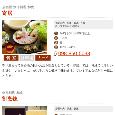
居酒屋 創作料理 和食
寄居
那覇市内｜松山・久米・前島
松山交差点から徒歩5分
平均予算 5,000円以上
￥
28席
席
日
休
18:00-24:00
営
098-860-5033
寄り集まって居心地の良いお店を理念としている「寄居」では、沖縄では珍しい
食材や「レタしゃぶ」がお手ごろな価格で味わえる。プレミアムな焼酎と一緒に
どうぞ！
創作料理 和食
割烹錬
那覇市内｜牧志・安里