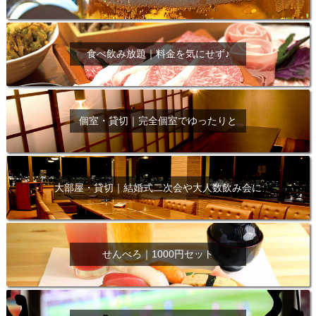
食べ飲み放題｜料金を気にせず♪
個室・貸切｜完全個室でゆったりと
大部屋・貸切｜結婚式二次会や大人数飲み会に
せんべろ｜1000円セット