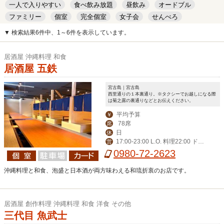
一人で入りやすい
食べ飲み放題
昼飲み
オードブル
ファミリー
個室
完全個室
女子会
せんべろ
キッズルーム
安い
デート
▼ 検索結果6件中、1～6件を表示しています。
居酒屋 沖縄料理 和食
居酒屋 五鉄
宮古島｜宮古島
西里通りの１本裏通り。※タクシーでお越しになる際
は菊之露の裏通りなどとお伝えください。
平均予算
￥
78席
席
日
休
17:00-23:00 L.O. 料理22:00 ドリ
営
ンク22:30
0980-72-2623
沖縄料理と和食、泡盛と日本酒が両方味わえる和琉折衷のお店です。
居酒屋 創作料理 沖縄料理 和食 洋食 その他
三代目 魚武士