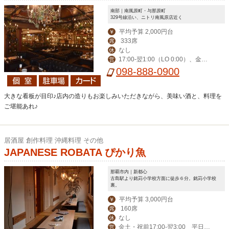
南部｜南風原町・与那原町
329号線沿い、ニトリ南風原店近く
平均予算 2,000円台
￥
333席
席
なし
休
17:00-翌1:00（LO 0:00）、金土
営
祝前17:00-翌2:00（LO 翌1:00）
098-888-0900
大きな看板が目印♪店内の造りもお楽しみいただきながら、美味い酒と、料理を
ご堪能あれ♪
居酒屋 創作料理 沖縄料理 その他
JAPANESE ROBATA ぴかり魚
那覇市内｜新都心
古島駅より銘苅小学校方面に徒歩６分。銘苅小学校
裏。
平均予算 3,000円台
￥
160席
席
なし
休
金土・祝前17:00-翌3:00 平日17:
営