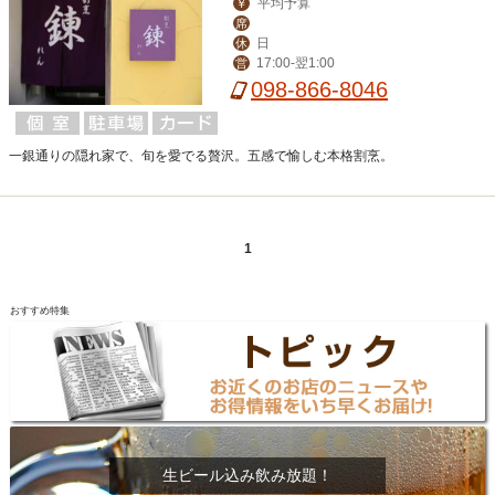
平均予算
￥
席
日
休
17:00-翌1:00
営
098-866-8046
一銀通りの隠れ家で、旬を愛でる贅沢。五感で愉しむ本格割烹。
1
おすすめ特集
生ビール込み飲み放題！