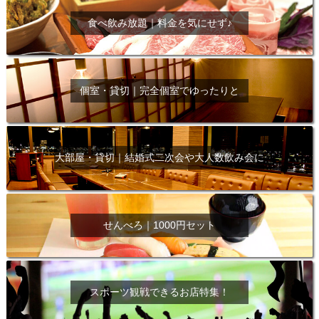
食べ飲み放題｜料金を気にせず♪
個室・貸切｜完全個室でゆったりと
大部屋・貸切｜結婚式二次会や大人数飲み会に
せんべろ｜1000円セット
スポーツ観戦できるお店特集！