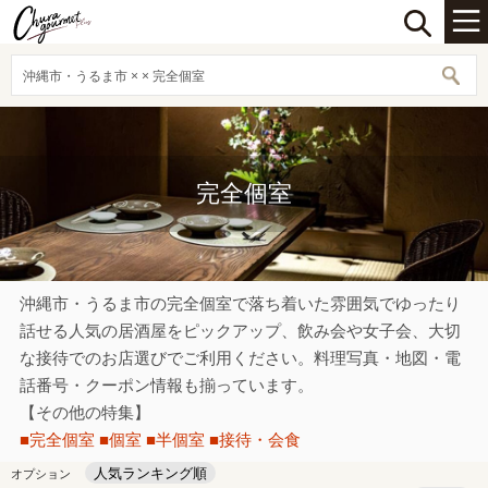
沖縄市・うるま市 × × 完全個室
完全個室
沖縄市・うるま市の完全個室で落ち着いた雰囲気でゆったり
話せる人気の居酒屋をピックアップ、飲み会や女子会、大切
な接待でのお店選びでご利用ください。料理写真・地図・電
話番号・クーポン情報も揃っています。
【その他の特集】
■完全個室
■個室
■半個室
■接待・会食
人気ランキング順
オプション