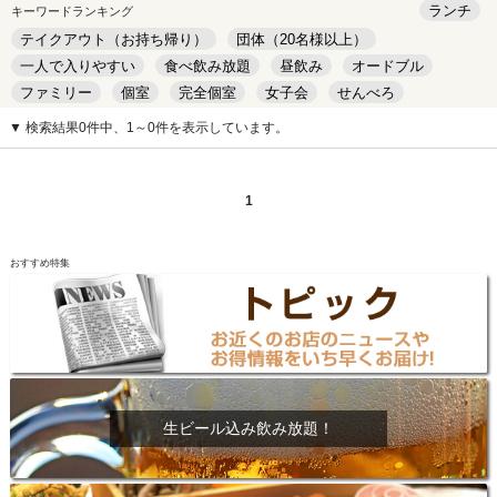
ランチ
キーワードランキング
テイクアウト（お持ち帰り）
団体（20名様以上）
一人で入りやすい
食べ飲み放題
昼飲み
オードブル
ファミリー
個室
完全個室
女子会
せんべろ
キッズルーム
安い
デート
▼ 検索結果0件中、1～0件を表示しています。
1
おすすめ特集
生ビール込み飲み放題！