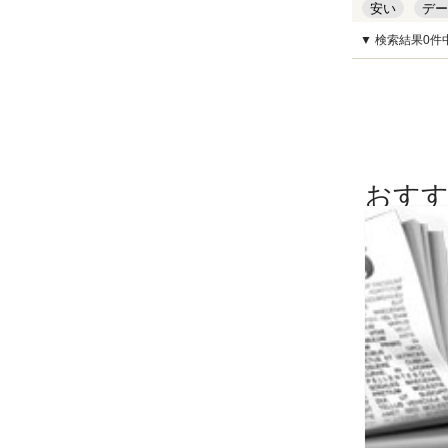
安い
デー
▼ 検索結果0件
おすす