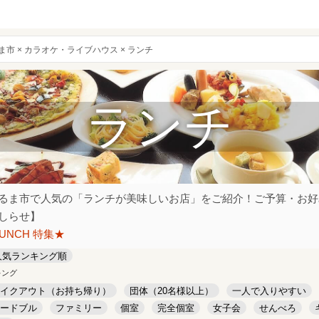
市 × カラオケ・ライブハウス × ランチ
ランチ
るま市で人気の「ランチが美味しいお店」をご紹介！ご予算・お好
しらせ】
LUNCH 特集★
人気ランキング順
キング
イクアウト（お持ち帰り）
団体（20名様以上）
一人で入りやすい
ードブル
ファミリー
個室
完全個室
女子会
せんべろ