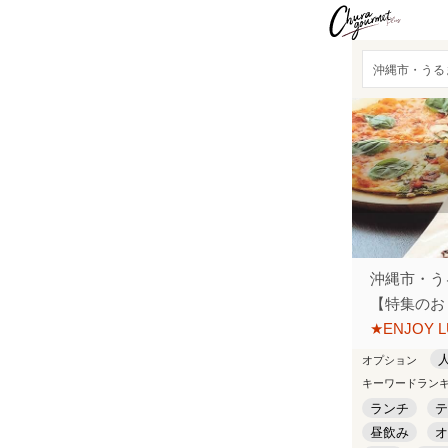
沖縄市・うるま
沖縄市・う
【特集のお
★ENJOY 
オプション
キーワードラン
ランチ
テ
昼飲み
オ